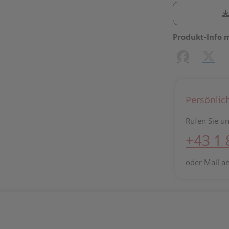
Produkt-Info 
Facebook
X (#[c
Persönlic
Rufen Sie un
+43 1
oder Mail a