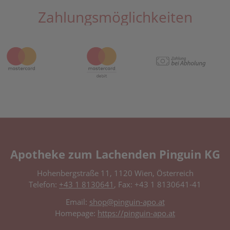
Zahlungsmöglichkeiten
Apotheke zum Lachenden Pinguin KG
Hohenbergstraße 11, 1120 Wien, Österreich
Telefon:
+43 1 8130641
, Fax: +43 1 8130641-41
Email:
shop@pinguin-apo.at
Homepage:
https://pinguin-apo.at