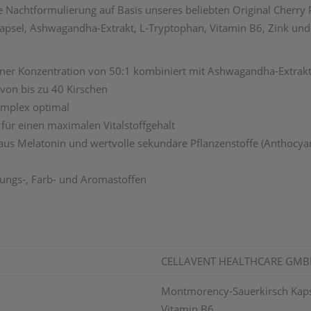
ige Nachtformulierung auf Basis unseres beliebten Original Cher
psel, Ashwagandha-Extrakt, L-Tryptophan, Vitamin B6, Zink und 
ner Konzentration von 50:1 kombiniert mit Ashwagandha-Extrakt
 von bis zu 40 Kirschen
omplex optimal
für einen maximalen Vitalstoffgehalt
s Melatonin und wertvolle sekundäre Pflanzenstoffe (Anthocyane
rungs-, Farb- und Aromastoffen
CELLAVENT HEALTHCARE GMB
Montmorency-Sauerkirsch Kaps
Vitamin B6