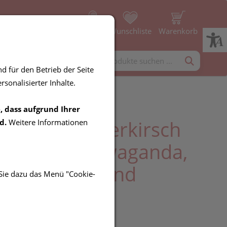
Profil
Wunschliste
Warenkorb
rgänzung
Diverses
d für den Betrieb der Seite
sonalisierter Inhalte.
, dass aufgrund Ihrer
orency-Sauerkirsch
d.
Weitere Informationen
ln – mit Ashwaganda,
sium, Zink und
 Sie dazu das Menü "Cookie-
in B6