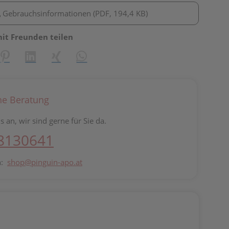
Gebrauchsinformationen (PDF, 194,4 KB)
mit Freunden teilen
reator\plugin\share\core\structs\SocialSharingServiceSettings]:fo
Pinterest
LinkedIn
Xing
WhatsApp (#[creator\plugin\share\core\st
he Beratung
s an, wir sind gerne für Sie da.
 8130641
n:
shop@pinguin-apo.at