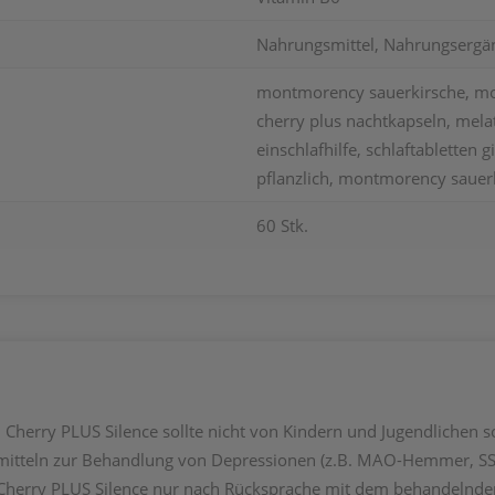
Nahrungsmittel, Nahrungsergän
montmorency sauerkirsche, mon
cherry plus nachtkapseln, melat
einschlafhilfe, schlaftabletten g
pflanzlich, montmorency sauerk
60 Stk.
 Cherry PLUS Silence sollte nicht von Kindern und Jugendlichen s
tteln zur Behandlung von Depressionen (z.B. MAO-Hemmer, SSR
te Cherry PLUS Silence nur nach Rücksprache mit dem behandeln