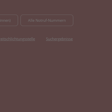
innen)
Alle Notruf-Nummern
reitschlichtungsstelle
Suchergebnisse
fnet in neuem Tab)