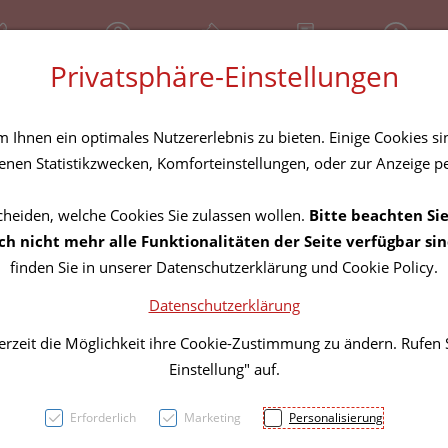
81 30 641
Geschlossen
Über uns
Rezept-Anfrage
Service
Privatsphäre-Einstellungen
tel
Homöopathika
Hautpflege
Familie
Nahrungse
Ihnen ein optimales Nutzererlebnis zu bieten. Einige Cookies sin
nen Statistikzwecken, Komforteinstellungen, oder zur Anzeige per
cheiden, welche Cookies Sie zulassen wollen.
Bitte beachten Sie
Montm
h nicht mehr alle Funktionalitäten der Seite verfügbar sin
finden Sie in unserer Datenschutzerklärung und Cookie Policy.
Kapse
Datenschutzerklärung
Magne
erzeit die Möglichkeit ihre Cookie-Zustimmung zu ändern. Rufen
Einstellung" auf.
Vitam
Erforderlich
Marketing
Personalisierung