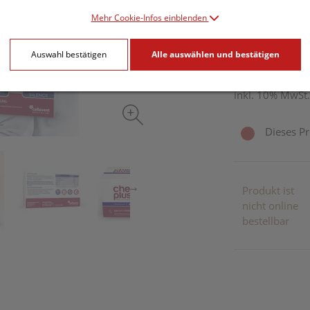
PZN: 4753989
Mehr Cookie-Infos einblenden
32,95 E
Auswahl bestätigen
Alle auswählen und bestätigen
60 Stk. / Einheit
inkl. 10% MwSt.
Dieses Pr
Produkt ist
nicht online
bestellbar