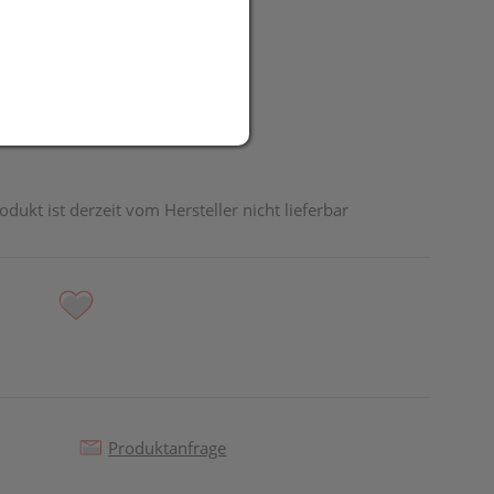
UR
odukt ist derzeit vom Hersteller nicht lieferbar
Produktanfrage