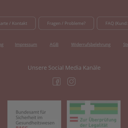
Karte / Kontakt
Fragen / Probleme?
FAQ (Kund:
ng
Impressum
AGB
Widerrufsbelehrung
St
Unsere Social Media Kanäle
(öffnet in neuem Tab)
(öffnet in neuem Tab)
(öffnet in neuem Tab)
(öf