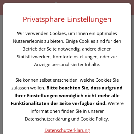
Zum “Inhalt dieser Seite” springen [AK + 0]
Zum Menü “Produkte” springen [AK + 1]
Zum Menü “Über uns / Service” springen [AK + 2]
Zu “Shop-Menüs” springen [AK + 3]
Zum "Barrierefreiheits-Menü" springen [AK + 4]
Zu den “Fusszeilen-Informationen” springen [AK + 5]
Toggle 
Produktsuche
Privatsphäre-Einstellungen
Molke Duschbad Franks
Wir verwenden Cookies, um Ihnen ein optimales
250 ml
Nutzererlebnis zu bieten. Einige Cookies sind für den
Betrieb der Seite notwendig, andere dienen
Statistikzwecken, Komforteinstellungen, oder zur
PZN: 2709990
Anzeige personalisierter Inhalte.
Sie können selbst entscheiden, welche Cookies Sie
zulassen wollen.
Bitte beachten Sie, dass aufgrund
Ihrer Einstellungen womöglich nicht mehr alle
Funktionalitäten der Seite verfügbar sind.
Weitere
Informationen finden Sie in unserer
Datenschutzerklärung und Cookie Policy.
Datenschutzerklärung