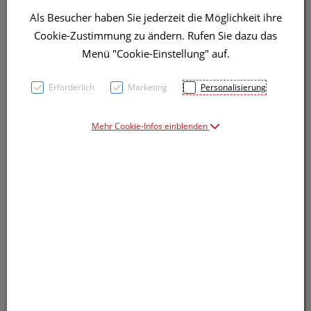
Als Besucher haben Sie jederzeit die Möglichkeit ihre
Symbolbild(er)
Cookie-Zustimmung zu ändern. Rufen Sie dazu das
Menü "Cookie-Einstellung" auf.
6,05 EUR
Erforderlich
Marketing
Personalisierung
250 ml / Einheit
Mehr Cookie-Infos einblenden
inkl. 20% MwSt.
Dieses Produkt ist derzeit vom Hersteller
nicht lieferbar
Produkt ist nicht online bestellbar