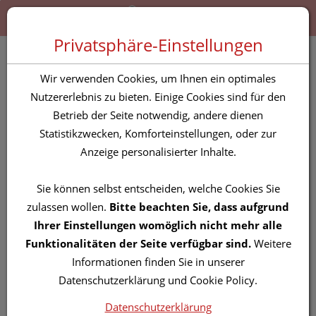
Zum “Inhalt dieser Seite” springen [AK + 0]
Zum Menü “Produkte” springen [AK + 1]
Zum Menü “Über uns / Service” springen [AK + 2]
Zu “Shop-Menüs” springen [AK + 3]
Zum "Barrierefreiheits-Menü" springen [AK + 4]
Zu den “Fusszeilen-Informationen” springen [AK + 5]
Toggle 
Produktsuche
Privatsphäre-Einstellungen
Miradent Pic Brush Set
Wir verwenden Cookies, um Ihnen ein optimales
mit einer Bürste
Nutzererlebnis zu bieten. Einige Cookies sind für den
Betrieb der Seite notwendig, andere dienen
Statistikzwecken, Komforteinstellungen, oder zur
PZN: 2866761
Anzeige personalisierter Inhalte.
Sie können selbst entscheiden, welche Cookies Sie
zulassen wollen.
Bitte beachten Sie, dass aufgrund
Ihrer Einstellungen womöglich nicht mehr alle
Funktionalitäten der Seite verfügbar sind.
Weitere
Informationen finden Sie in unserer
Datenschutzerklärung und Cookie Policy.
Datenschutzerklärung