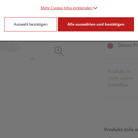
32,45 E
Mehr Cookie-Infos einblenden
1 Stk. / Einheit
Auswahl bestätigen
Alle auswählen und bestätigen
inkl. 20% MwSt.
Dieses Pr
Produkt ist
nicht online
bestellbar
Produkt-Info 