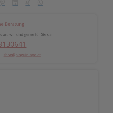
reator\plugin\share\core\structs\SocialSharingServiceSettings]:fo
Pinterest
LinkedIn
Xing
WhatsApp (#[creator\plugin\share\core\st
he Beratung
s an, wir sind gerne für Sie da.
 8130641
n:
shop@pinguin-apo.at