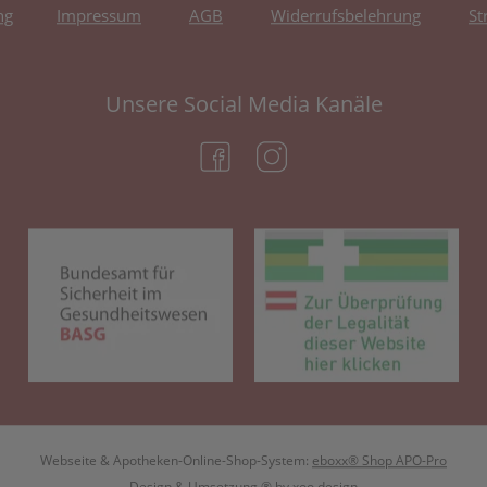
ng
Impressum
AGB
Widerrufsbelehrung
St
Unsere Social Media Kanäle
(öffnet in neuem Tab)
(öffnet in neuem Tab)
(öffnet in neuem Tab)
(öf
Webseite & Apotheken-Online-Shop-System:
eboxx® Shop APO-Pro
Design & Umsetzung
® by
xoo design