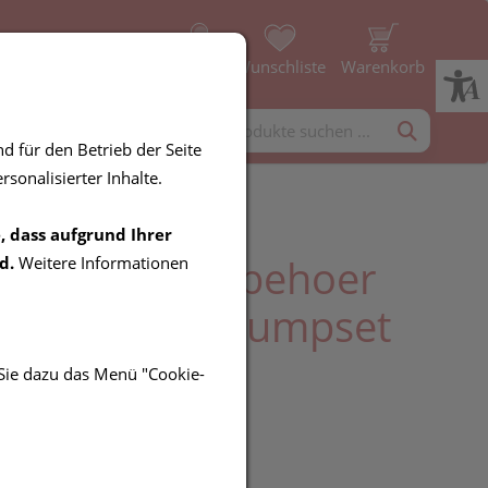
Profil
Wunschliste
Warenkorb
rgänzung
Diverses
d für den Betrieb der Seite
sonalisierter Inhalte.
, dass aufgrund Ihrer
pumpen-u.zubehoer
d.
Weitere Informationen
ac Sensitiv Pumpset
h 1st
 Sie dazu das Menü "Cookie-