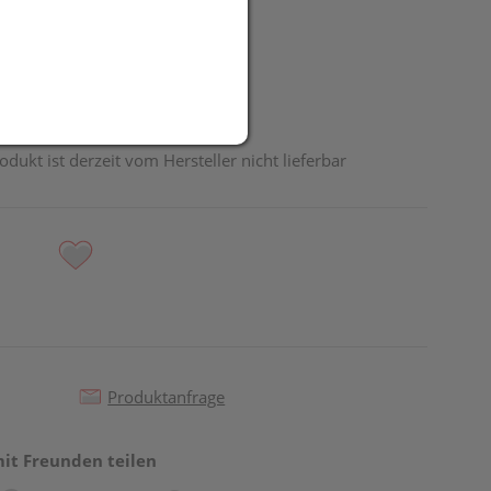
UR
odukt ist derzeit vom Hersteller nicht lieferbar
Produktanfrage
mit Freunden teilen