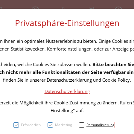
81 30 641
Geschlossen
Über uns
Rezept-Anfrage
Service
Privatsphäre-Einstellungen
tel
Homöopathika
Hautpflege
Familie
Nahrungse
Ihnen ein optimales Nutzererlebnis zu bieten. Einige Cookies sin
nen Statistikzwecken, Komforteinstellungen, oder zur Anzeige per
cheiden, welche Cookies Sie zulassen wollen.
Bitte beachten Sie
Milch
h nicht mehr alle Funktionalitäten der Seite verfügbar sin
finden Sie in unserer Datenschutzerklärung und Cookie Policy.
Mamiv
Datenschutzerklärung
Einfac
erzeit die Möglichkeit ihre Cookie-Zustimmung zu ändern. Rufen
Einstellung" auf.
PZN: 3042335
Erforderlich
Marketing
Personalisierung