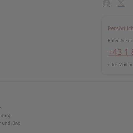
Facebook
X (#[c
Persönlic
Rufen Sie un
+43 1
oder Mail a
e
6 mm)
r und Kind