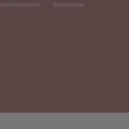
reitschlichtungsstelle
Suchergebnisse
fnet in neuem Tab)