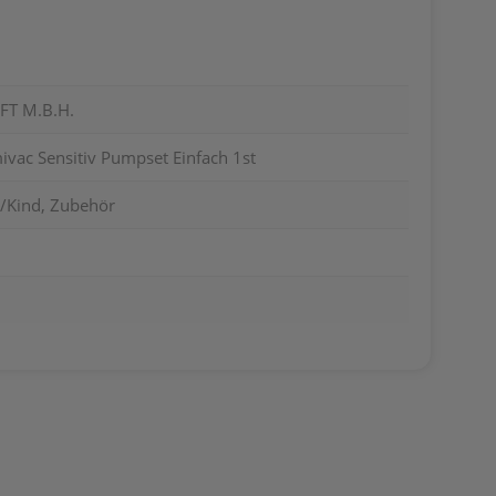
FT M.B.H.
ac Sensitiv Pumpset Einfach 1st
y/Kind, Zubehör