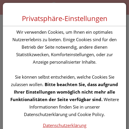
Zum “Inhalt dieser Seite” springen [AK + 0]
Zum Menü “Produkte” springen [AK + 1]
Zum Menü “Über uns / Service” springen [AK + 2]
Zu “Shop-Menüs” springen [AK + 3]
Zum "Barrierefreiheits-Menü" springen [AK + 4]
Zu den “Fusszeilen-Informationen” springen [AK + 5]
Toggle 
Produktsuche
Privatsphäre-Einstellungen
Menogynial Plus Kapseln
Wir verwenden Cookies, um Ihnen ein optimales
Isoflavone 125mg 30st
Nutzererlebnis zu bieten. Einige Cookies sind für den
Betrieb der Seite notwendig, andere dienen
Statistikzwecken, Komforteinstellungen, oder zur
PZN: 4768413
Anzeige personalisierter Inhalte.
Sie können selbst entscheiden, welche Cookies Sie
zulassen wollen.
Bitte beachten Sie, dass aufgrund
Ihrer Einstellungen womöglich nicht mehr alle
Funktionalitäten der Seite verfügbar sind.
Weitere
Informationen finden Sie in unserer
Datenschutzerklärung und Cookie Policy.
Datenschutzerklärung