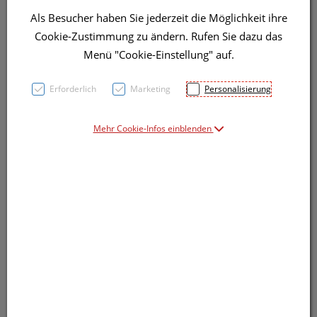
Als Besucher haben Sie jederzeit die Möglichkeit ihre
Cookie-Zustimmung zu ändern. Rufen Sie dazu das
Menü "Cookie-Einstellung" auf.
Erforderlich
Marketing
Personalisierung
Mehr Cookie-Infos einblenden
Symbolbild(er)
7,51 EUR
5 ml / Einheit
inkl. 20% MwSt.
Dieses Produkt ist derzeit vom Hersteller