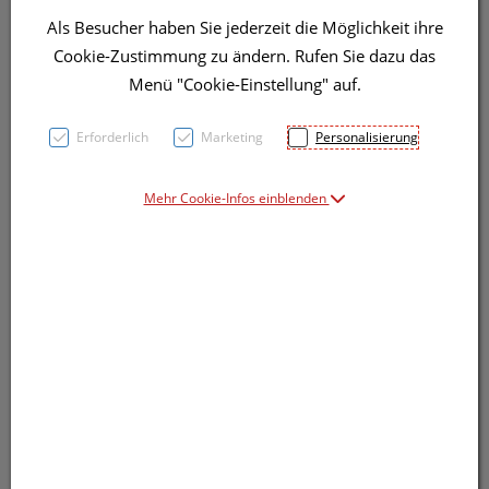
Als Besucher haben Sie jederzeit die Möglichkeit ihre
Cookie-Zustimmung zu ändern. Rufen Sie dazu das
Menü "Cookie-Einstellung" auf.
Erforderlich
Marketing
Personalisierung
Mehr Cookie-Infos einblenden
Symbolbild(er)
7,51 EUR
5 ml / Einheit
inkl. 20% MwSt.
Dieses Produkt ist derzeit vom Hersteller
nicht lieferbar