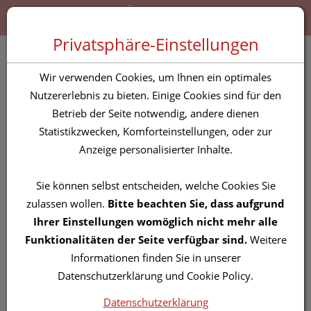
Zum “Inhalt dieser Seite” springen [AK + 0]
Zum Menü “Produkte” springen [AK + 1]
Zum Menü “Über uns / Service” springen [AK + 2]
Zu “Shop-Menüs” springen [AK + 3]
Zum "Barrierefreiheits-Menü" springen [AK + 4]
Zu den “Fusszeilen-Informationen” springen [AK + 5]
Toggle 
Produktsuche
Privatsphäre-Einstellungen
Malteser Ohrenreiniger
Wir verwenden Cookies, um Ihnen ein optimales
Nutzererlebnis zu bieten. Einige Cookies sind für den
Betrieb der Seite notwendig, andere dienen
PZN: 3002465
Statistikzwecken, Komforteinstellungen, oder zur
Anzeige personalisierter Inhalte.
Sie können selbst entscheiden, welche Cookies Sie
zulassen wollen.
Bitte beachten Sie, dass aufgrund
Ihrer Einstellungen womöglich nicht mehr alle
Funktionalitäten der Seite verfügbar sind.
Weitere
Informationen finden Sie in unserer
Datenschutzerklärung und Cookie Policy.
Datenschutzerklärung
Symbolbild(er)