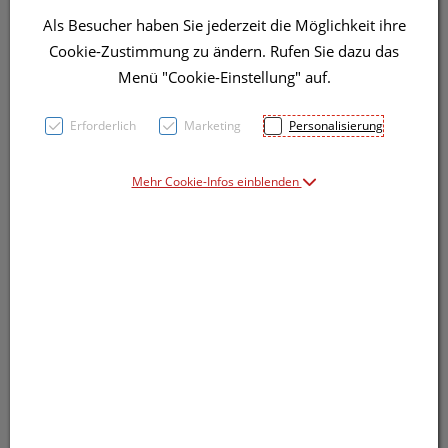
Als Besucher haben Sie jederzeit die Möglichkeit ihre
Cookie-Zustimmung zu ändern. Rufen Sie dazu das
5,95 EUR
Menü "Cookie-Einstellung" auf.
1 Stk. / Einheit
Erforderlich
Marketing
Personalisierung
inkl. 20% MwSt.
Mehr Cookie-Infos einblenden
Dieses Produkt ist derzeit vom Hersteller
nicht lieferbar
Produkt ist nicht online bestellbar
Wunschliste