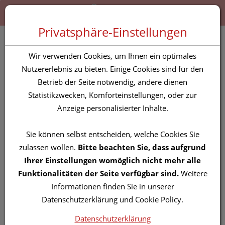
Zum “Inhalt dieser Seite” springen [AK + 0]
Zum Menü “Produkte” springen [AK + 1]
Zum Menü “Über uns / Service” springen [AK + 2]
Zu “Shop-Menüs” springen [AK + 3]
Zum "Barrierefreiheits-Menü" springen [AK + 4]
Zu den “Fusszeilen-Informationen” springen [AK + 5]
Toggle 
Produktsuche
Privatsphäre-Einstellungen
Magister Doskar Nr. 6
Wir verwenden Cookies, um Ihnen ein optimales
Heuschnupfentropfen
Nutzererlebnis zu bieten. Einige Cookies sind für den
Betrieb der Seite notwendig, andere dienen
zum Einnehmen
Statistikzwecken, Komforteinstellungen, oder zur
Anzeige personalisierter Inhalte.
PZN: 0685009
Sie können selbst entscheiden, welche Cookies Sie
zulassen wollen.
Bitte beachten Sie, dass aufgrund
Ihrer Einstellungen womöglich nicht mehr alle
Funktionalitäten der Seite verfügbar sind.
Weitere
Informationen finden Sie in unserer
Datenschutzerklärung und Cookie Policy.
Datenschutzerklärung