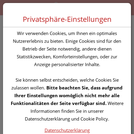
Zum “Inhalt dieser Seite” springen [AK + 0]
Zum Menü “Produkte” springen [AK + 1]
Zum Menü “Über uns / Service” springen [AK + 2]
Zu “Shop-Menüs” springen [AK + 3]
Zum "Barrierefreiheits-Menü" springen [AK + 4]
Zu den “Fusszeilen-Informationen” springen [AK + 5]
Toggle 
Produktsuche
Privatsphäre-Einstellungen
Lierac Dioptipoche
Wir verwenden Cookies, um Ihnen ein optimales
Augenpflege Traenen
Nutzererlebnis zu bieten. Einige Cookies sind für den
Betrieb der Seite notwendig, andere dienen
15ml
Statistikzwecken, Komforteinstellungen, oder zur
Anzeige personalisierter Inhalte.
PZN: 4763634
Sie können selbst entscheiden, welche Cookies Sie
zulassen wollen.
Bitte beachten Sie, dass aufgrund
Ihrer Einstellungen womöglich nicht mehr alle
Funktionalitäten der Seite verfügbar sind.
Weitere
Informationen finden Sie in unserer
Datenschutzerklärung und Cookie Policy.
Datenschutzerklärung