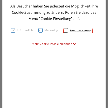
Als Besucher haben Sie jederzeit die Möglichkeit ihre
Cookie-Zustimmung zu ändern. Rufen Sie dazu das
Menü "Cookie-Einstellung" auf.
Erforderlich
Marketing
Personalisierung
Mehr Cookie-Infos einblenden
Symbolbild(er)
15,51 EUR
15 ml / Einheit
inkl. 20% MwSt.
Dieses Produkt ist derzeit vom Hersteller