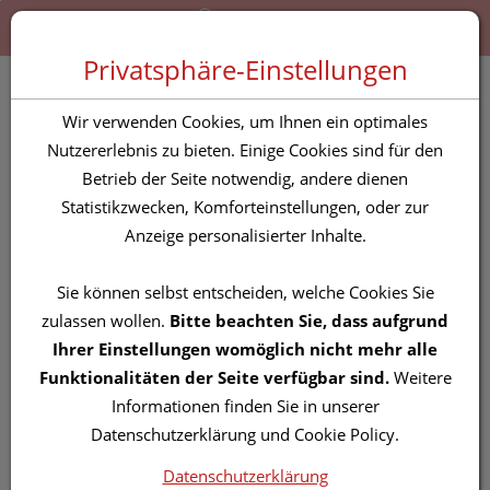
Zum “Inhalt dieser Seite” springen [AK + 0]
Zum Menü “Produkte” springen [AK + 1]
Zum Menü “Über uns / Service” springen [AK + 2]
Zu “Shop-Menüs” springen [AK + 3]
Zum "Barrierefreiheits-Menü" springen [AK + 4]
Zu den “Fusszeilen-Informationen” springen [AK + 5]
Toggle 
Produktsuche
Privatsphäre-Einstellungen
La Roche Posay
Wir verwenden Cookies, um Ihnen ein optimales
Gesichtspflege Hydreane
Nutzererlebnis zu bieten. Einige Cookies sind für den
Betrieb der Seite notwendig, andere dienen
Leicht 40ml
Statistikzwecken, Komforteinstellungen, oder zur
Anzeige personalisierter Inhalte.
PZN: 3701861
Sie können selbst entscheiden, welche Cookies Sie
zulassen wollen.
Bitte beachten Sie, dass aufgrund
Ihrer Einstellungen womöglich nicht mehr alle
Funktionalitäten der Seite verfügbar sind.
Weitere
Informationen finden Sie in unserer
Datenschutzerklärung und Cookie Policy.
Datenschutzerklärung