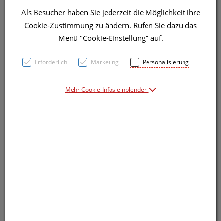
Als Besucher haben Sie jederzeit die Möglichkeit ihre
Cookie-Zustimmung zu ändern. Rufen Sie dazu das
Menü "Cookie-Einstellung" auf.
Erforderlich
Marketing
Personalisierung
Mehr Cookie-Infos einblenden
Symbolbild(er)
41,99 EUR
50 ml / Einheit
inkl. 20% MwSt.
Dieses Produkt ist derzeit vom Hersteller