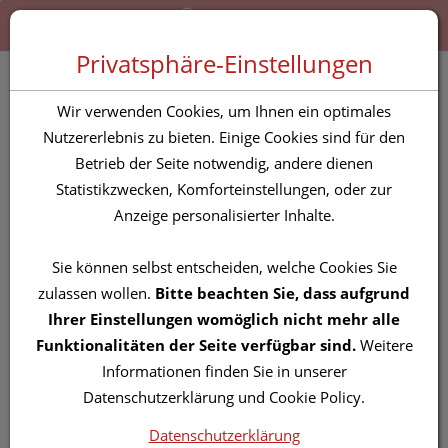
Zum “Inhalt dieser Seite” springen [AK + 0]
Zum Menü “Produkte” springen [AK + 1]
Zum Menü “Über uns / Service” springen [AK + 2]
Zu “Shop-Menüs” springen [AK + 3]
Zum "Barrierefreiheits-Menü" springen [AK + 4]
Zu den “Fusszeilen-Informationen” springen [AK + 5]
Toggle 
Produktsuche
Privatsphäre-Einstellungen
Kompressen Metalline-
Wir verwenden Cookies, um Ihnen ein optimales
lohmann Entkeimt 10x
Nutzererlebnis zu bieten. Einige Cookies sind für den
Betrieb der Seite notwendig, andere dienen
12cm 10st
Statistikzwecken, Komforteinstellungen, oder zur
Anzeige personalisierter Inhalte.
PZN: 0191477
Sie können selbst entscheiden, welche Cookies Sie
zulassen wollen.
Bitte beachten Sie, dass aufgrund
Ihrer Einstellungen womöglich nicht mehr alle
Funktionalitäten der Seite verfügbar sind.
Weitere
Informationen finden Sie in unserer
Datenschutzerklärung und Cookie Policy.
Datenschutzerklärung