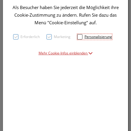
Als Besucher haben Sie jederzeit die Möglichkeit ihre
Cookie-Zustimmung zu ändern. Rufen Sie dazu das
Menü "Cookie-Einstellung" auf.
Erforderlich
Marketing
Personalisierung
Mehr Cookie-Infos einblenden
Symbolbild(er)
17,86 EUR
100 ml / Einheit
inkl. 20% MwSt.
lieferbar