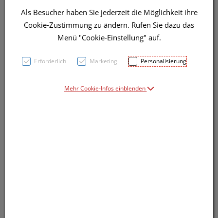
Als Besucher haben Sie jederzeit die Möglichkeit ihre
Cookie-Zustimmung zu ändern. Rufen Sie dazu das
Menü "Cookie-Einstellung" auf.
Erforderlich
Marketing
Personalisierung
Mehr Cookie-Infos einblenden
Symbolbild(er)
25,13 EUR
12 Stk. / Einheit
inkl. 20% MwSt.
lieferbar