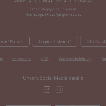
Telefon:
+43 1 8130641
, Fax: +43 1 8130641-41
Email:
shop@pinguin-apo.at
Homepage:
https://pinguin-apo.at
Karte / Kontakt
Fragen / Probleme?
FAQ (Kund:
ng
Impressum
AGB
Widerrufsbelehrung
St
Unsere Social Media Kanäle
(öffnet in neuem Tab)
(öffnet in neuem Tab)