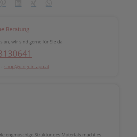
reator\plugin\share\core\structs\SocialSharingServiceSettings]:fo
Pinterest
LinkedIn
Xing
WhatsApp (#[creator\plugin\share\core\st
he Beratung
s an, wir sind gerne für Sie da.
 8130641
n:
shop@pinguin-apo.at
Die engmaschige Struktur des Materials macht es