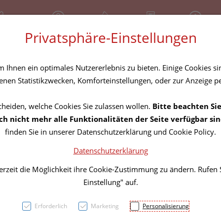
81 30 641
Geschlossen
Über uns
Rezept-Anfrage
Service
Privatsphäre-Einstellungen
tel
Homöopathika
Hautpflege
Familie
Nahrungse
Ihnen ein optimales Nutzererlebnis zu bieten. Einige Cookies sin
nen Statistikzwecken, Komforteinstellungen, oder zur Anzeige per
cheiden, welche Cookies Sie zulassen wollen.
Bitte beachten Sie
Inkon
h nicht mehr alle Funktionalitäten der Seite verfügbar sin
finden Sie in unserer Datenschutzerklärung und Cookie Policy.
Fixpa
Datenschutzerklärung
S Gelb
erzeit die Möglichkeit ihre Cookie-Zustimmung zu ändern. Rufen
Einstellung" auf.
PZN: 3724767
Erforderlich
Marketing
Personalisierung