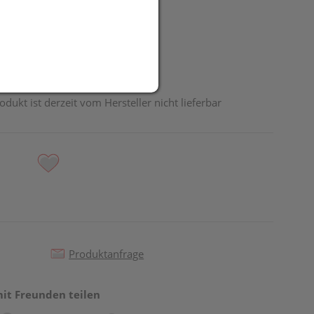
UR
odukt ist derzeit vom Hersteller nicht lieferbar
Produktanfrage
mit Freunden teilen