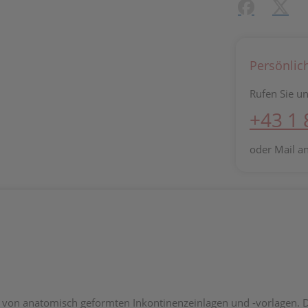
Facebook
X (#[c
Persönlic
Rufen Sie un
+43 1
oder Mail a
z von anatomisch geformten Inkontinenzeinlagen und -vorlagen. 