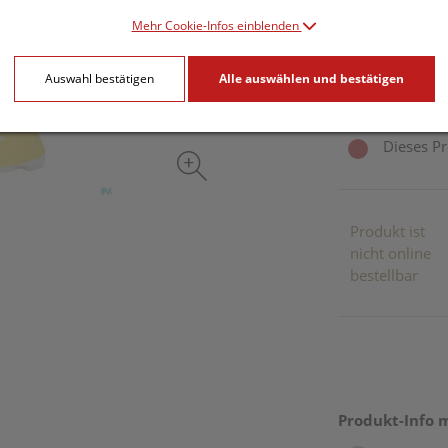
14,71 E
Mehr Cookie-Infos einblenden
5 Stk. / Einheit
Auswahl bestätigen
Alle auswählen und bestätigen
inkl. 20% MwSt.
Dieses Pr
Produkt ist
nicht online
bestellbar
Produkt-Info 