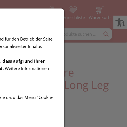
Profil
Wunschliste
Warenkorb
rgänzung
Diverses
d für den Betrieb der Seite
sonalisierter Inhalte.
, dass aufgrund Ihrer
tinenz Molicare
d.
Weitere Informationen
nts/premium Long Leg
 5st
 Sie dazu das Menü "Cookie-