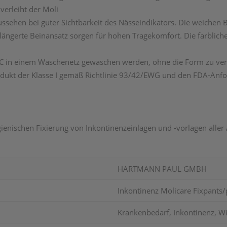
erleiht der Moli
sehen bei guter Sichtbarkeit des Nässeindikators. Die weichen B
rlängerte Beinansatz sorgen für hohen Tragekomfort. Die farblic
C in einem Wäschenetz gewaschen werden, ohne die Form zu verl
produkt der Klasse I gemäß Richtlinie 93/42/EWG und den FDA-Anf
ienischen Fixierung von Inkontinenzeinlagen und -vorlagen aller 
HARTMANN PAUL GMBH
Inkontinenz Molicare Fixpants
Krankenbedarf, Inkontinenz, W