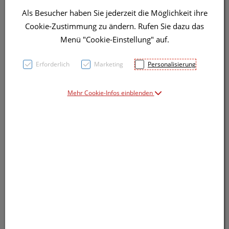
Als Besucher haben Sie jederzeit die Möglichkeit ihre
Cookie-Zustimmung zu ändern. Rufen Sie dazu das
Menü "Cookie-Einstellung" auf.
Erforderlich
Marketing
Personalisierung
Mehr Cookie-Infos einblenden
Symbolbild(er)
0,95 EUR
1 Stk. / Einheit
inkl. 20% MwSt.
Dieses Produkt ist derzeit vom Hersteller
nicht lieferbar