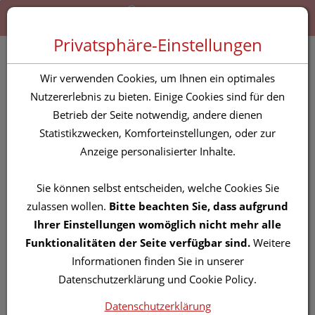
Zum “Inhalt dieser Seite” springen [AK + 0]
Zum Menü “Produkte” springen [AK + 1]
Zum Menü “Über uns / Service” springen [AK + 2]
Zu “Shop-Menüs” springen [AK + 3]
Zum "Barrierefreiheits-Menü" springen [AK + 4]
Zu den “Fusszeilen-Informationen” springen [AK + 5]
Toggle 
Produktsuche
Privatsphäre-Einstellungen
Infusionsgeraete Kaeb
Wir verwenden Cookies, um Ihnen ein optimales
Infu G Latex Frei 1st
Nutzererlebnis zu bieten. Einige Cookies sind für den
Betrieb der Seite notwendig, andere dienen
Statistikzwecken, Komforteinstellungen, oder zur
PZN: 3839275
Anzeige personalisierter Inhalte.
Sie können selbst entscheiden, welche Cookies Sie
zulassen wollen.
Bitte beachten Sie, dass aufgrund
Ihrer Einstellungen womöglich nicht mehr alle
Funktionalitäten der Seite verfügbar sind.
Weitere
Informationen finden Sie in unserer
Datenschutzerklärung und Cookie Policy.
Datenschutzerklärung