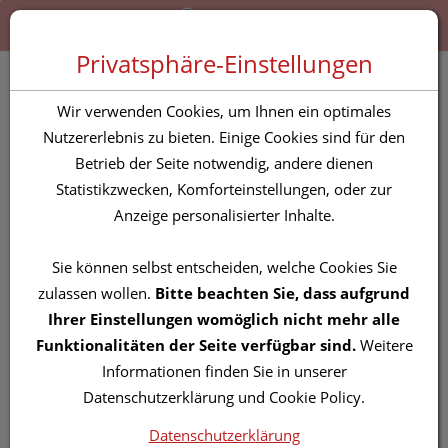
Zum “Inhalt dieser Seite” springen [AK + 0]
Zum Menü “Produkte” springen [AK + 1]
Zum Menü “Über uns / Service” springen [AK + 2]
Zu “Shop-Menüs” springen [AK + 3]
Zum "Barrierefreiheits-Menü" springen [AK + 4]
Zu den “Fusszeilen-Informationen” springen [AK + 5]
Toggle 
Produktsuche
Privatsphäre-Einstellungen
influmed® Cistus-
Wir verwenden Cookies, um Ihnen ein optimales
Immun-Kapseln
Nutzererlebnis zu bieten. Einige Cookies sind für den
Betrieb der Seite notwendig, andere dienen
Statistikzwecken, Komforteinstellungen, oder zur
PZN: 4271279
Anzeige personalisierter Inhalte.
Sie können selbst entscheiden, welche Cookies Sie
zulassen wollen.
Bitte beachten Sie, dass aufgrund
Ihrer Einstellungen womöglich nicht mehr alle
Funktionalitäten der Seite verfügbar sind.
Weitere
Informationen finden Sie in unserer
Datenschutzerklärung und Cookie Policy.
Datenschutzerklärung