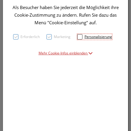
Als Besucher haben Sie jederzeit die Möglichkeit ihre
Symbolbild(er)
Cookie-Zustimmung zu ändern. Rufen Sie dazu das
Menü "Cookie-Einstellung" auf.
19,91 EUR
Erforderlich
Marketing
Personalisierung
45 Stk. / Einheit
Mehr Cookie-Infos einblenden
inkl. 10% MwSt.
lieferbar
In den Warenkorb