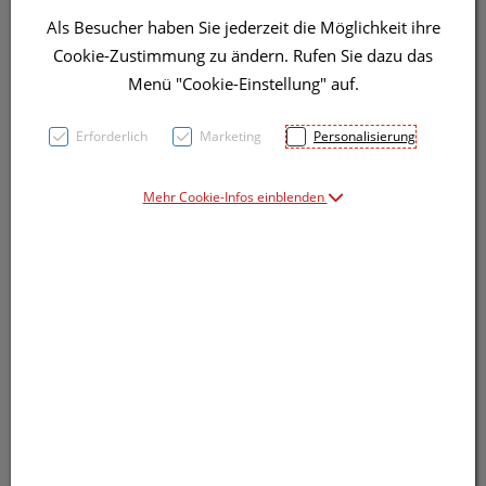
Als Besucher haben Sie jederzeit die Möglichkeit ihre
Cookie-Zustimmung zu ändern. Rufen Sie dazu das
Menü "Cookie-Einstellung" auf.
Erforderlich
Marketing
Personalisierung
Mehr Cookie-Infos einblenden
Symbolbild(er)
11,40 EUR
100 ml / Einheit
inkl. 20% MwSt.
Dieses Produkt ist derzeit vom Hersteller
nicht lieferbar