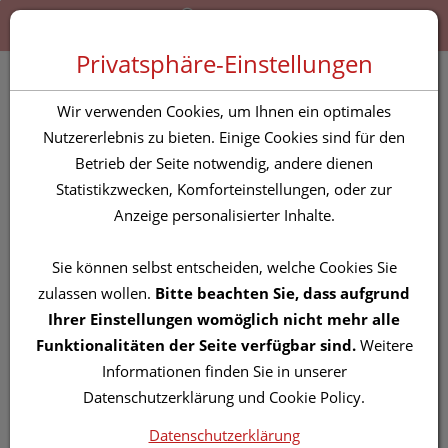
Zum “Inhalt dieser Seite” springen [AK + 0]
Zum Menü “Produkte” springen [AK + 1]
Zum Menü “Über uns / Service” springen [AK + 2]
Zu “Shop-Menüs” springen [AK + 3]
Zum "Barrierefreiheits-Menü" springen [AK + 4]
Zu den “Fusszeilen-Informationen” springen [AK + 5]
Toggle 
Produktsuche
Privatsphäre-Einstellungen
Ice Power Power Kühlgel
Wir verwenden Cookies, um Ihnen ein optimales
Plus 100ml
Nutzererlebnis zu bieten. Einige Cookies sind für den
Betrieb der Seite notwendig, andere dienen
Statistikzwecken, Komforteinstellungen, oder zur
PZN: 4618079
Anzeige personalisierter Inhalte.
Sie können selbst entscheiden, welche Cookies Sie
zulassen wollen.
Bitte beachten Sie, dass aufgrund
Ihrer Einstellungen womöglich nicht mehr alle
Funktionalitäten der Seite verfügbar sind.
Weitere
Informationen finden Sie in unserer
Datenschutzerklärung und Cookie Policy.
Datenschutzerklärung