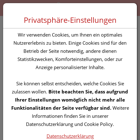
Zum “Inhalt dieser Seite” springen [AK + 0]
Zum Menü “Produkte” springen [AK + 1]
Zum Menü “Über uns / Service” springen [AK + 2]
Zu “Shop-Menüs” springen [AK + 3]
Zum "Barrierefreiheits-Menü" springen [AK + 4]
Zu den “Fusszeilen-Informationen” springen [AK + 5]
Toggle 
Produktsuche
Privatsphäre-Einstellungen
Heftpflaster Silkafix 5mx
Wir verwenden Cookies, um Ihnen ein optimales
2,5cm 1st
Nutzererlebnis zu bieten. Einige Cookies sind für den
Betrieb der Seite notwendig, andere dienen
Statistikzwecken, Komforteinstellungen, oder zur
PZN: 0473201
Anzeige personalisierter Inhalte.
Sie können selbst entscheiden, welche Cookies Sie
zulassen wollen.
Bitte beachten Sie, dass aufgrund
Ihrer Einstellungen womöglich nicht mehr alle
Funktionalitäten der Seite verfügbar sind.
Weitere
Informationen finden Sie in unserer
Datenschutzerklärung und Cookie Policy.
Datenschutzerklärung