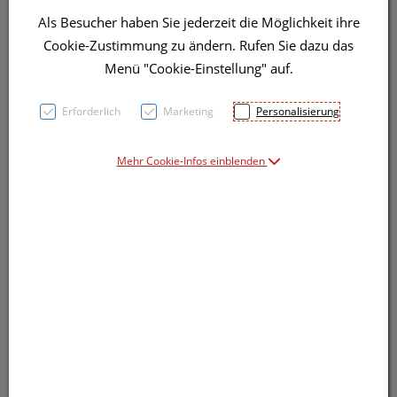
Als Besucher haben Sie jederzeit die Möglichkeit ihre
Cookie-Zustimmung zu ändern. Rufen Sie dazu das
Menü "Cookie-Einstellung" auf.
Erforderlich
Marketing
Personalisierung
Mehr Cookie-Infos einblenden
Symbolbild(er)
4,51 EUR
1 Stk. / Einheit
inkl. 20% MwSt.
Dieses Produkt ist derzeit vom Hersteller
nicht lieferbar