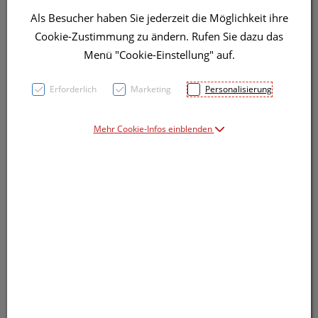
Als Besucher haben Sie jederzeit die Möglichkeit ihre
Cookie-Zustimmung zu ändern. Rufen Sie dazu das
Symbolbild(er)
Menü "Cookie-Einstellung" auf.
Erforderlich
Marketing
Personalisierung
14,25 EUR
30 g / Einheit
Mehr Cookie-Infos einblenden
inkl. 20% MwSt.
Dieses Produkt ist derzeit vom Hersteller
nicht lieferbar
Produkt ist nicht online bestellbar