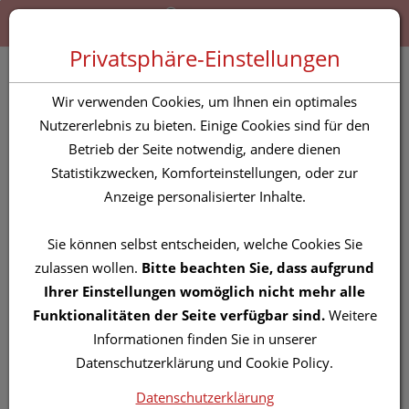
Zum “Inhalt dieser Seite” springen [AK + 0]
Zum Menü “Produkte” springen [AK + 1]
Zum Menü “Über uns / Service” springen [AK + 2]
Zu “Shop-Menüs” springen [AK + 3]
Zum "Barrierefreiheits-Menü" springen [AK + 4]
Zu den “Fusszeilen-Informationen” springen [AK + 5]
Toggle 
Produktsuche
Privatsphäre-Einstellungen
Healing Herbs Five
Wir verwenden Cookies, um Ihnen ein optimales
Flower Cream
Nutzererlebnis zu bieten. Einige Cookies sind für den
Betrieb der Seite notwendig, andere dienen
Notfallcreme 30g
Statistikzwecken, Komforteinstellungen, oder zur
Anzeige personalisierter Inhalte.
PZN: 3792071
Sie können selbst entscheiden, welche Cookies Sie
zulassen wollen.
Bitte beachten Sie, dass aufgrund
Ihrer Einstellungen womöglich nicht mehr alle
Funktionalitäten der Seite verfügbar sind.
Weitere
Informationen finden Sie in unserer
Datenschutzerklärung und Cookie Policy.
Datenschutzerklärung