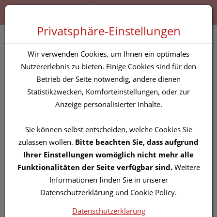
Zum “Inhalt dieser Seite” springen [AK + 0]
Zum Menü “Produkte” springen [AK + 1]
Zum Menü “Über uns / Service” springen [AK + 2]
Zu “Shop-Menüs” springen [AK + 3]
Zum "Barrierefreiheits-Menü" springen [AK + 4]
Zu den “Fusszeilen-Informationen” springen [AK + 5]
Toggle 
Produktsuche
Privatsphäre-Einstellungen
Hansaplast Sensitive
Wir verwenden Cookies, um Ihnen ein optimales
MED antibakteriell 1m x
Nutzererlebnis zu bieten. Einige Cookies sind für den
Betrieb der Seite notwendig, andere dienen
8cm
Statistikzwecken, Komforteinstellungen, oder zur
Anzeige personalisierter Inhalte.
PZN: 4174180
Sie können selbst entscheiden, welche Cookies Sie
zulassen wollen.
Bitte beachten Sie, dass aufgrund
Ihrer Einstellungen womöglich nicht mehr alle
Funktionalitäten der Seite verfügbar sind.
Weitere
Informationen finden Sie in unserer
Datenschutzerklärung und Cookie Policy.
Datenschutzerklärung