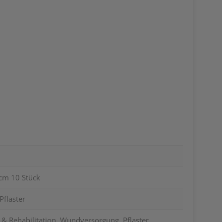
cm 10 Stück
Pflaster
g & Rehabilitation, Wundversorgung, Pflaster