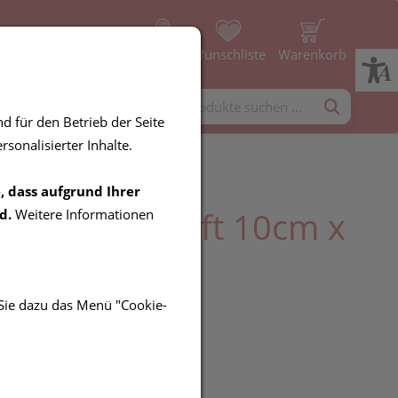
Profil
Wunschliste
Warenkorb
rgänzung
Diverses
d für den Betrieb der Seite
sonalisierter Inhalte.
, dass aufgrund Ihrer
plast med soft 10cm x
d.
Weitere Informationen
10 Stück
 Sie dazu das Menü "Cookie-
R