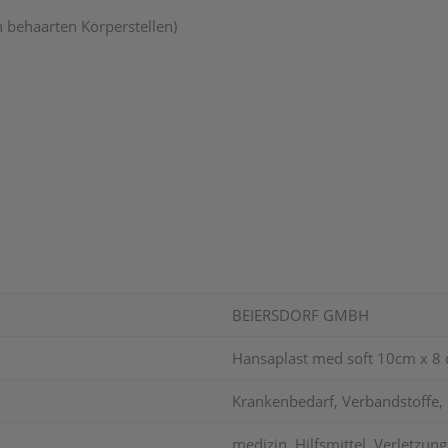
an behaarten Körperstellen)
BEIERSDORF GMBH
Hansaplast med soft 10cm x 8 
Krankenbedarf, Verbandstoffe, 
medizin. Hilfsmittel, Verletzun