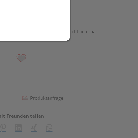
odukt ist derzeit vom Hersteller nicht lieferbar
Produktanfrage
mit Freunden teilen
reator\plugin\share\core\structs\SocialSharingServiceSettings]:fo
Pinterest
LinkedIn
Xing
WhatsApp (#[creator\plugin\share\core\st