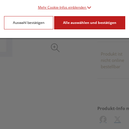
Mehr Cookie-Infos einblenden
inkl. 20% MwSt.
Auswahl bestätigen
Alle auswählen und bestätigen
Dieses Pr
Produkt ist
nicht online
bestellbar
Produkt-Info 
Facebook
X (#[c