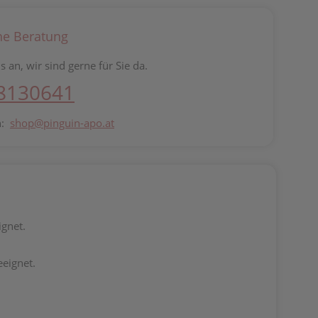
he Beratung
s an, wir sind gerne für Sie da.
 8130641
n:
shop@pinguin-apo.at
ignet.
eeignet.