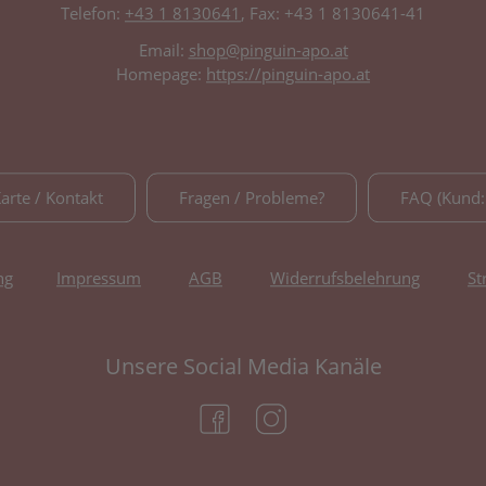
Telefon:
+43 1 8130641
, Fax: +43 1 8130641-41
Email:
shop@pinguin-apo.at
Homepage:
https://pinguin-apo.at
Karte / Kontakt
Fragen / Probleme?
FAQ (Kund:
ng
Impressum
AGB
Widerrufsbelehrung
St
Unsere Social Media Kanäle
(öffnet in neuem Tab)
(öffnet in neuem Tab)