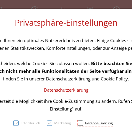
81 30 641
Geschlossen
Über uns
Rezept-Anfrage
Service
Privatsphäre-Einstellungen
tel
Homöopathika
Hautpflege
Familie
Nahrungse
Ihnen ein optimales Nutzererlebnis zu bieten. Einige Cookies sin
nen Statistikzwecken, Komforteinstellungen, oder zur Anzeige per
cheiden, welche Cookies Sie zulassen wollen.
Bitte beachten Sie
Hansa
h nicht mehr alle Funktionalitäten der Seite verfügbar sin
finden Sie in unserer Datenschutzerklärung und Cookie Policy.
8 cm 
Datenschutzerklärung
erzeit die Möglichkeit ihre Cookie-Zustimmung zu ändern. Rufen
PZN: 2843139
Einstellung" auf.
5,65 EU
Erforderlich
Marketing
Personalisierung
1 Stk. / Einheit