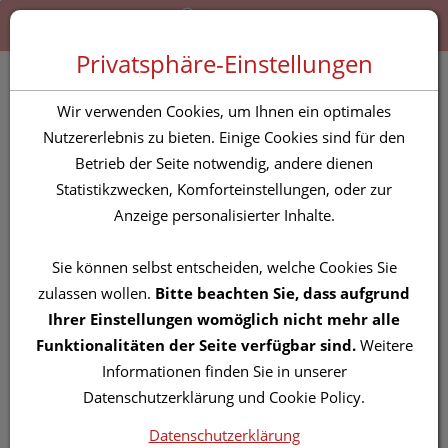
Zum “Inhalt dieser Seite” springen [AK + 0]
Zum Menü “Produkte” springen [AK + 1]
Zum Menü “Über uns / Service” springen [AK + 2]
Zu “Shop-Menüs” springen [AK + 3]
Zum "Barrierefreiheits-Menü" springen [AK + 4]
Zu den “Fusszeilen-Informationen” springen [AK + 5]
Toggle 
Produktsuche
Privatsphäre-Einstellungen
Hansaplast med Aktiv
Wir verwenden Cookies, um Ihnen ein optimales
Gel Pflaster gross 8 Stück
Nutzererlebnis zu bieten. Einige Cookies sind für den
Betrieb der Seite notwendig, andere dienen
Statistikzwecken, Komforteinstellungen, oder zur
PZN: 2843168
Anzeige personalisierter Inhalte.
Sie können selbst entscheiden, welche Cookies Sie
zulassen wollen.
Bitte beachten Sie, dass aufgrund
Ihrer Einstellungen womöglich nicht mehr alle
Funktionalitäten der Seite verfügbar sind.
Weitere
Informationen finden Sie in unserer
Datenschutzerklärung und Cookie Policy.
Datenschutzerklärung