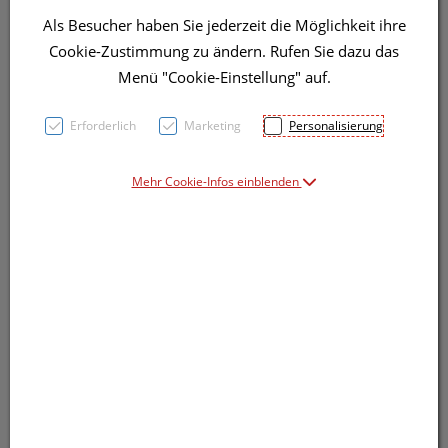
Als Besucher haben Sie jederzeit die Möglichkeit ihre
Cookie-Zustimmung zu ändern. Rufen Sie dazu das
Menü "Cookie-Einstellung" auf.
Erforderlich
Marketing
Personalisierung
Mehr Cookie-Infos einblenden
Symbolbild(er)
26,11 EUR
90 Stk. / Einheit
inkl. 10% MwSt.
Dieses Produkt ist derzeit vom Hersteller
nicht lieferbar