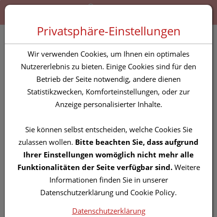
Zum “Inhalt dieser Seite” springen [AK + 0]
Zum Menü “Produkte” springen [AK + 1]
Zum Menü “Über uns / Service” springen [AK + 2]
Zu “Shop-Menüs” springen [AK + 3]
Zum "Barrierefreiheits-Menü" springen [AK + 4]
Zu den “Fusszeilen-Informationen” springen [AK + 5]
Toggle 
Produktsuche
Privatsphäre-Einstellungen
Hanoju Sägepalmen
Wir verwenden Cookies, um Ihnen ein optimales
Extrakt Kapseln 450mg
Nutzererlebnis zu bieten. Einige Cookies sind für den
Betrieb der Seite notwendig, andere dienen
Statistikzwecken, Komforteinstellungen, oder zur
PZN: 4256363
Anzeige personalisierter Inhalte.
Sie können selbst entscheiden, welche Cookies Sie
zulassen wollen.
Bitte beachten Sie, dass aufgrund
Ihrer Einstellungen womöglich nicht mehr alle
Funktionalitäten der Seite verfügbar sind.
Weitere
Informationen finden Sie in unserer
Datenschutzerklärung und Cookie Policy.
Datenschutzerklärung