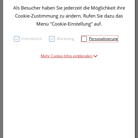
Als Besucher haben Sie jederzeit die Möglichkeit ihre
Cookie-Zustimmung zu ändern. Rufen Sie dazu das
Menü "Cookie-Einstellung" auf.
Erforderlich
Marketing
Personalisierung
Mehr Cookie-Infos einblenden
Symbolbild(er)
22,91 EUR
100 Stk. / Einheit
inkl. 10% MwSt.
Dieses Produkt ist derzeit vom Hersteller
nicht lieferbar