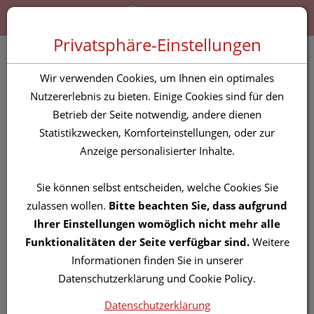
Zum “Inhalt dieser Seite” springen [AK + 0]
Zum Menü “Produkte” springen [AK + 1]
Zum Menü “Über uns / Service” springen [AK + 2]
Zu “Shop-Menüs” springen [AK + 3]
Zum "Barrierefreiheits-Menü" springen [AK + 4]
Zu den “Fusszeilen-Informationen” springen [AK + 5]
Toggle 
Produktsuche
Privatsphäre-Einstellungen
Granobil Lutschpastillen
Wir verwenden Cookies, um Ihnen ein optimales
Dr.grandel Nr 1645 100st
Nutzererlebnis zu bieten. Einige Cookies sind für den
Betrieb der Seite notwendig, andere dienen
Statistikzwecken, Komforteinstellungen, oder zur
PZN: 2807103
Anzeige personalisierter Inhalte.
Sie können selbst entscheiden, welche Cookies Sie
zulassen wollen.
Bitte beachten Sie, dass aufgrund
Ihrer Einstellungen womöglich nicht mehr alle
Funktionalitäten der Seite verfügbar sind.
Weitere
Informationen finden Sie in unserer
Datenschutzerklärung und Cookie Policy.
Datenschutzerklärung