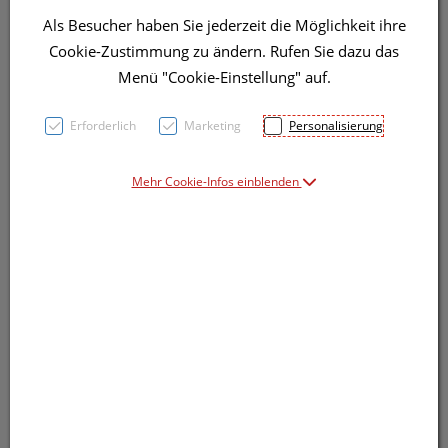
Als Besucher haben Sie jederzeit die Möglichkeit ihre
Cookie-Zustimmung zu ändern. Rufen Sie dazu das
Menü "Cookie-Einstellung" auf.
Erforderlich
Marketing
Personalisierung
Mehr Cookie-Infos einblenden
Symbolbild(er)
15,40 EUR
50 ml / Einheit
inkl. 20% MwSt.