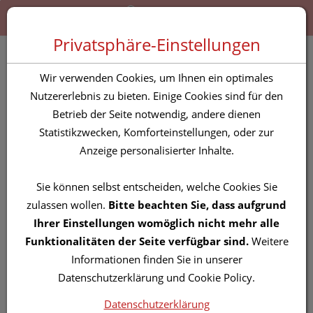
Zum “Inhalt dieser Seite” springen [AK + 0]
Zum Menü “Produkte” springen [AK + 1]
Zum Menü “Über uns / Service” springen [AK + 2]
Zu “Shop-Menüs” springen [AK + 3]
Zum "Barrierefreiheits-Menü" springen [AK + 4]
Zu den “Fusszeilen-Informationen” springen [AK + 5]
Toggle 
Produktsuche
Privatsphäre-Einstellungen
Florabio® Kräuterblut®-
Wir verwenden Cookies, um Ihnen ein optimales
Saft
Nutzererlebnis zu bieten. Einige Cookies sind für den
Betrieb der Seite notwendig, andere dienen
Statistikzwecken, Komforteinstellungen, oder zur
PZN: 1127317
Anzeige personalisierter Inhalte.
Sie können selbst entscheiden, welche Cookies Sie
zulassen wollen.
Bitte beachten Sie, dass aufgrund
Ihrer Einstellungen womöglich nicht mehr alle
Funktionalitäten der Seite verfügbar sind.
Weitere
Informationen finden Sie in unserer
Datenschutzerklärung und Cookie Policy.
Datenschutzerklärung