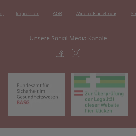
ng
Impressum
AGB
Widerrufsbelehrung
St
Unsere Social Media Kanäle
(öffnet in neuem Tab)
(öffnet in neuem Tab)
(öffnet in neuem Tab)
(öf