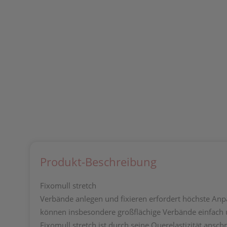
Produkt-Beschreibung
Fixomull stretch
Verbände anlegen und fixieren erfordert höchste Anpa
können insbesondere großflächige Verbände einfach u
Fixomull stretch ist durch seine Querelastizität ans