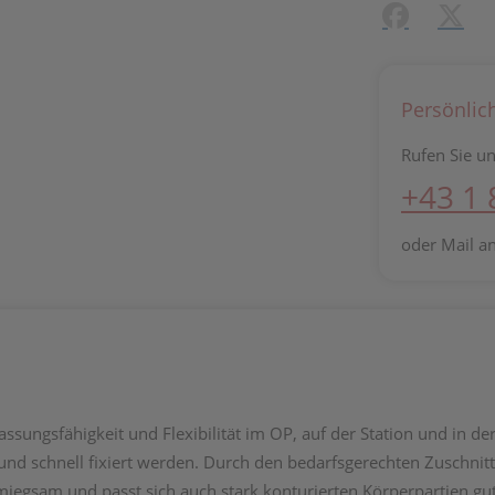
Facebook
X (#[c
Persönlic
Rufen Sie un
+43 1
oder Mail a
ssungsfähigkeit und Flexibilität im OP, auf der Station und in d
nd schnell fixiert werden. Durch den bedarfsgerechten Zuschnitt
chmiegsam und passt sich auch stark konturierten Körperpartien 