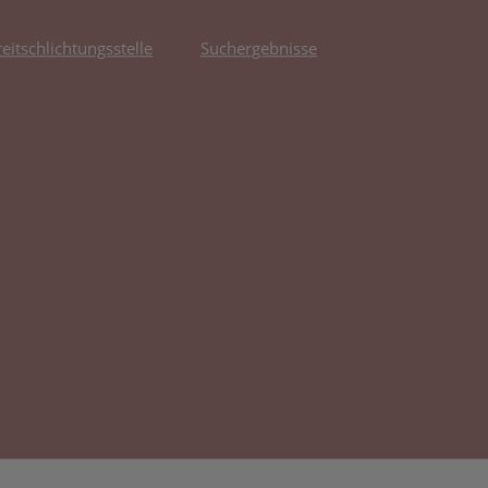
reitschlichtungsstelle
Suchergebnisse
fnet in neuem Tab)