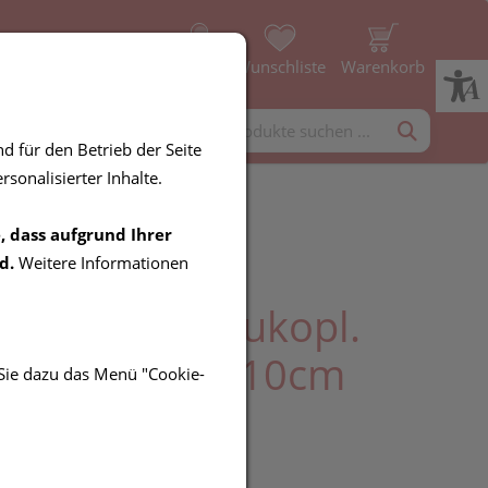
Profil
Wunschliste
Warenkorb
rgänzung
Diverses
d für den Betrieb der Seite
sonalisierter Inhalte.
, dass aufgrund Ihrer
binden
d.
Weitere Informationen
ll/stretch/leukopl.
rverband 2mx10cm
 Sie dazu das Menü "Cookie-
05 1st