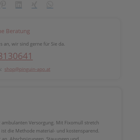
reator\plugin\share\core\structs\SocialSharingServiceSettings]:fo
Pinterest
LinkedIn
Xing
WhatsApp (#[creator\plugin\share\core\st
he Beratung
s an, wir sind gerne für Sie da.
 8130641
n:
shop@pinguin-apo.at
er ambulanten Versorgung. Mit Fixomull stretch
 ist die Methode material- und kostensparend.
gut an. Abschnürungen, Stauungen und