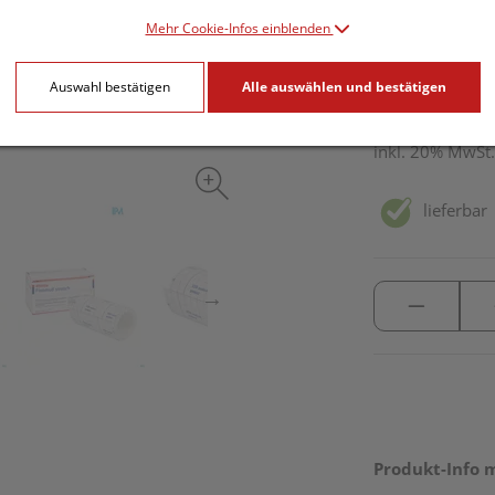
PZN: 4746765
Mehr Cookie-Infos einblenden
7,95 EU
Auswahl bestätigen
Alle auswählen und bestätigen
1 Stk. / Einheit
inkl. 20% MwSt.
lieferbar
Produkt-Info 