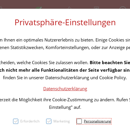
81 30 641
schließt in Kürze
Über uns
Rezept-Anfrage
Service
Privatsphäre-Einstellungen
tel
Homöopathika
Hautpflege
Familie
Nahrungse
Ihnen ein optimales Nutzererlebnis zu bieten. Einige Cookies sin
nen Statistikzwecken, Komforteinstellungen, oder zur Anzeige per
cheiden, welche Cookies Sie zulassen wollen.
Bitte beachten Sie
Fixier
h nicht mehr alle Funktionalitäten der Seite verfügbar sin
finden Sie in unserer Datenschutzerklärung und Cookie Policy.
Fixomu
Datenschutzerklärung
Fixie
erzeit die Möglichkeit ihre Cookie-Zustimmung zu ändern. Rufen
Einstellung" auf.
79992
Erforderlich
Marketing
Personalisierung