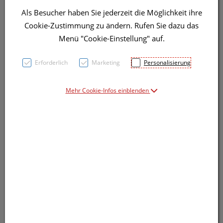
Als Besucher haben Sie jederzeit die Möglichkeit ihre
Cookie-Zustimmung zu ändern. Rufen Sie dazu das
Menü "Cookie-Einstellung" auf.
Erforderlich
Marketing
Personalisierung
Mehr Cookie-Infos einblenden
Symbolbild(er)
5,05 EUR
1 Stk. / Einheit
inkl. 20% MwSt.