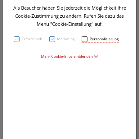
Als Besucher haben Sie jederzeit die Möglichkeit ihre
Cookie-Zustimmung zu ändern. Rufen Sie dazu das
Symbolbild(er)
Menü "Cookie-Einstellung" auf.
Erforderlich
Marketing
Personalisierung
4,45 EUR
10 Stk. / Einheit
Mehr Cookie-Infos einblenden
inkl. 20% MwSt.
Dieses Produkt ist derzeit vom Hersteller
nicht lieferbar
Produkt ist nicht online bestellbar