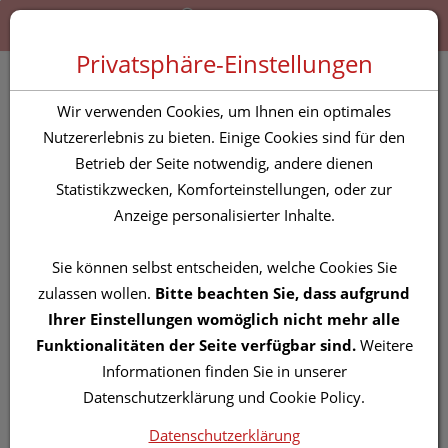
Zum “Inhalt dieser Seite” springen [AK + 0]
Zum Menü “Produkte” springen [AK + 1]
Zum Menü “Über uns / Service” springen [AK + 2]
Zu “Shop-Menüs” springen [AK + 3]
Zum "Barrierefreiheits-Menü" springen [AK + 4]
Zu den “Fusszeilen-Informationen” springen [AK + 5]
Toggle 
Produktsuche
Privatsphäre-Einstellungen
Feile Pfeilring Papier
Wir verwenden Cookies, um Ihnen ein optimales
Doppelseitig Im Blister
Nutzererlebnis zu bieten. Einige Cookies sind für den
Betrieb der Seite notwendig, andere dienen
120mm 02137 10st
Statistikzwecken, Komforteinstellungen, oder zur
Anzeige personalisierter Inhalte.
PZN: 4283526
Sie können selbst entscheiden, welche Cookies Sie
zulassen wollen.
Bitte beachten Sie, dass aufgrund
Ihrer Einstellungen womöglich nicht mehr alle
Funktionalitäten der Seite verfügbar sind.
Weitere
Informationen finden Sie in unserer
Datenschutzerklärung und Cookie Policy.
Datenschutzerklärung