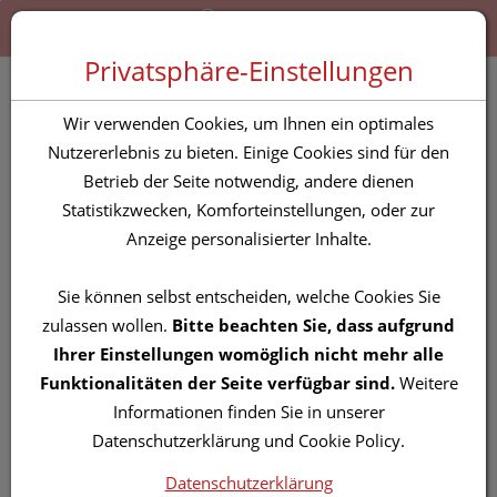
Zum “Inhalt dieser Seite” springen [AK + 0]
Zum Menü “Produkte” springen [AK + 1]
Zum Menü “Über uns / Service” springen [AK + 2]
Zu “Shop-Menüs” springen [AK + 3]
Zum "Barrierefreiheits-Menü" springen [AK + 4]
Zu den “Fusszeilen-Informationen” springen [AK + 5]
Toggle 
Produktsuche
Privatsphäre-Einstellungen
Espara Q10 100mg
Wir verwenden Cookies, um Ihnen ein optimales
Kapseln
Nutzererlebnis zu bieten. Einige Cookies sind für den
Betrieb der Seite notwendig, andere dienen
Statistikzwecken, Komforteinstellungen, oder zur
PZN: 2713678
Anzeige personalisierter Inhalte.
Sie können selbst entscheiden, welche Cookies Sie
zulassen wollen.
Bitte beachten Sie, dass aufgrund
Ihrer Einstellungen womöglich nicht mehr alle
Funktionalitäten der Seite verfügbar sind.
Weitere
Informationen finden Sie in unserer
Datenschutzerklärung und Cookie Policy.
Datenschutzerklärung