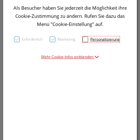
Als Besucher haben Sie jederzeit die Möglichkeit ihre
Cookie-Zustimmung zu ändern. Rufen Sie dazu das
7,95 EUR
Menü "Cookie-Einstellung" auf.
200 ml / Einheit
Erforderlich
Marketing
Personalisierung
inkl. 20% MwSt.
Mehr Cookie-Infos einblenden
lieferbar
In den Warenkorb