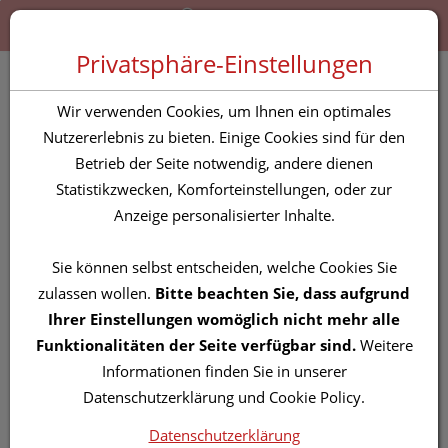
Zum “Inhalt dieser Seite” springen [AK + 0]
Zum Menü “Produkte” springen [AK + 1]
Zum Menü “Über uns / Service” springen [AK + 2]
Zu “Shop-Menüs” springen [AK + 3]
Zum "Barrierefreiheits-Menü" springen [AK + 4]
Zu den “Fusszeilen-Informationen” springen [AK + 5]
Toggle 
Produktsuche
Privatsphäre-Einstellungen
Ensbona Pferdesalbe
Wir verwenden Cookies, um Ihnen ein optimales
Nutzererlebnis zu bieten. Einige Cookies sind für den
Betrieb der Seite notwendig, andere dienen
PZN: 3035967
Statistikzwecken, Komforteinstellungen, oder zur
Anzeige personalisierter Inhalte.
Sie können selbst entscheiden, welche Cookies Sie
zulassen wollen.
Bitte beachten Sie, dass aufgrund
Ihrer Einstellungen womöglich nicht mehr alle
Funktionalitäten der Seite verfügbar sind.
Weitere
Informationen finden Sie in unserer
Datenschutzerklärung und Cookie Policy.
Datenschutzerklärung
Symbolbild(er)