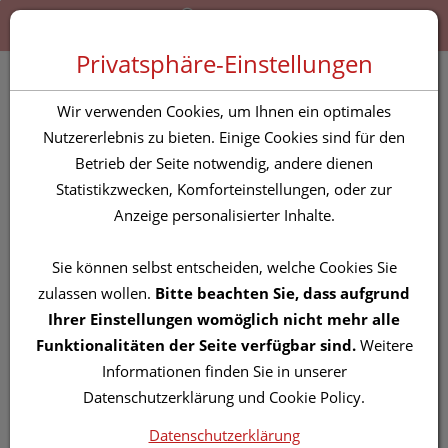
Zum “Inhalt dieser Seite” springen [AK + 0]
Zum Menü “Produkte” springen [AK + 1]
Zum Menü “Über uns / Service” springen [AK + 2]
Zu “Shop-Menüs” springen [AK + 3]
Zum "Barrierefreiheits-Menü" springen [AK + 4]
Zu den “Fusszeilen-Informationen” springen [AK + 5]
Toggle 
Produktsuche
Privatsphäre-Einstellungen
Ensbona® Aloe Vera Gel
Wir verwenden Cookies, um Ihnen ein optimales
Nutzererlebnis zu bieten. Einige Cookies sind für den
Betrieb der Seite notwendig, andere dienen
PZN: 4741704
Statistikzwecken, Komforteinstellungen, oder zur
Anzeige personalisierter Inhalte.
Sie können selbst entscheiden, welche Cookies Sie
zulassen wollen.
Bitte beachten Sie, dass aufgrund
Ihrer Einstellungen womöglich nicht mehr alle
Funktionalitäten der Seite verfügbar sind.
Weitere
Informationen finden Sie in unserer
Datenschutzerklärung und Cookie Policy.
Datenschutzerklärung
Symbolbild(er)