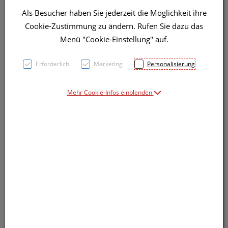
Als Besucher haben Sie jederzeit die Möglichkeit ihre
Cookie-Zustimmung zu ändern. Rufen Sie dazu das
Menü "Cookie-Einstellung" auf.
Erforderlich
Marketing
Personalisierung
Mehr Cookie-Infos einblenden
Symbolbild(er)
23,– EUR
5 Stk. / Einheit
inkl. 20% MwSt.
lieferbar