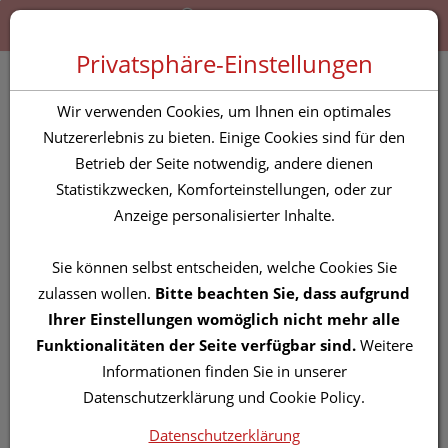
Zum “Inhalt dieser Seite” springen [AK + 0]
Zum Menü “Produkte” springen [AK + 1]
Zum Menü “Über uns / Service” springen [AK + 2]
Zu “Shop-Menüs” springen [AK + 3]
Zum "Barrierefreiheits-Menü" springen [AK + 4]
Zu den “Fusszeilen-Informationen” springen [AK + 5]
Toggle 
Produktsuche
Privatsphäre-Einstellungen
Duschschutz Illa
Wir verwenden Cookies, um Ihnen ein optimales
+klebeverschluss Bein
Nutzererlebnis zu bieten. Einige Cookies sind für den
Betrieb der Seite notwendig, andere dienen
5st
Statistikzwecken, Komforteinstellungen, oder zur
Anzeige personalisierter Inhalte.
PZN: 0878205
Sie können selbst entscheiden, welche Cookies Sie
zulassen wollen.
Bitte beachten Sie, dass aufgrund
Ihrer Einstellungen womöglich nicht mehr alle
Funktionalitäten der Seite verfügbar sind.
Weitere
Informationen finden Sie in unserer
Datenschutzerklärung und Cookie Policy.
Datenschutzerklärung