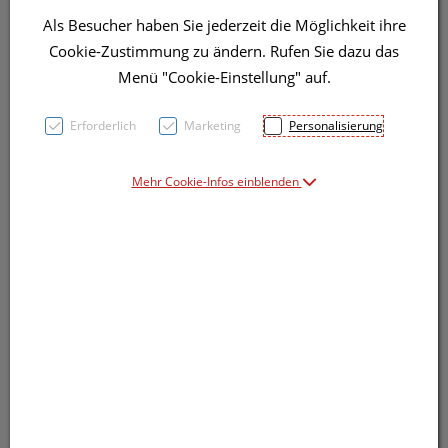
Als Besucher haben Sie jederzeit die Möglichkeit ihre
Cookie-Zustimmung zu ändern. Rufen Sie dazu das
Menü "Cookie-Einstellung" auf.
Erforderlich
Marketing
Personalisierung
Mehr Cookie-Infos einblenden
Symbolbild(er)
23,– EUR
5 Stk. / Einheit
inkl. 20% MwSt.
lieferbar