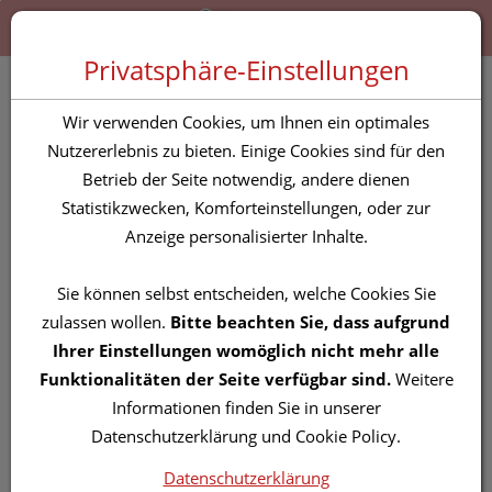
Zum “Inhalt dieser Seite” springen [AK + 0]
Zum Menü “Produkte” springen [AK + 1]
Zum Menü “Über uns / Service” springen [AK + 2]
Zu “Shop-Menüs” springen [AK + 3]
Zum "Barrierefreiheits-Menü" springen [AK + 4]
Zu den “Fusszeilen-Informationen” springen [AK + 5]
Toggle 
Produktsuche
Privatsphäre-Einstellungen
Duschschutz Illa
Wir verwenden Cookies, um Ihnen ein optimales
+klebeverschluss Arm
Nutzererlebnis zu bieten. Einige Cookies sind für den
Betrieb der Seite notwendig, andere dienen
5st
Statistikzwecken, Komforteinstellungen, oder zur
Anzeige personalisierter Inhalte.
PZN: 0878197
Sie können selbst entscheiden, welche Cookies Sie
zulassen wollen.
Bitte beachten Sie, dass aufgrund
Ihrer Einstellungen womöglich nicht mehr alle
Funktionalitäten der Seite verfügbar sind.
Weitere
Informationen finden Sie in unserer
Datenschutzerklärung und Cookie Policy.
Datenschutzerklärung