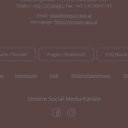
Telefon:
+43 1 8130641
, Fax: +43 1 8130641-41
Email:
shop@pinguin-apo.at
Homepage:
https://pinguin-apo.at
Karte / Kontakt
Fragen / Probleme?
FAQ (Kund:
ng
Impressum
AGB
Widerrufsbelehrung
St
Unsere Social Media Kanäle
(öffnet in neuem Tab)
(öffnet in neuem Tab)