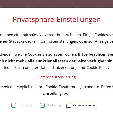
81 30 641
Geschlossen
Über uns
Rezept-Anfrage
Service
Privatsphäre-Einstellungen
tel
Homöopathika
Hautpflege
Familie
Nahrungse
Ihnen ein optimales Nutzererlebnis zu bieten. Einige Cookies sin
nen Statistikzwecken, Komforteinstellungen, oder zur Anzeige per
cheiden, welche Cookies Sie zulassen wollen.
Bitte beachten Sie
Domot
h nicht mehr alle Funktionalitäten der Seite verfügbar sin
finden Sie in unserer Datenschutzerklärung und Cookie Policy.
Datenschutzerklärung
PZN: 3051096
erzeit die Möglichkeit ihre Cookie-Zustimmung zu ändern. Rufen
8,99 EU
Einstellung" auf.
1 Stk. / Einheit
Erforderlich
Marketing
Personalisierung