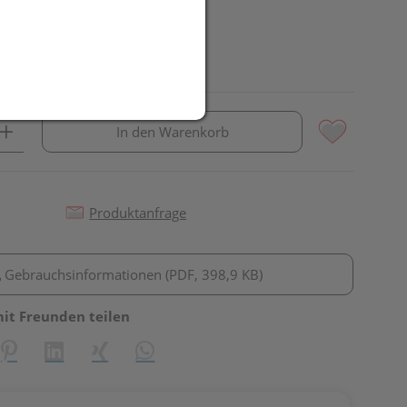
In den Warenkorb
Produktanfrage
Gebrauchsinformationen (PDF, 398,9 KB)
mit Freunden teilen
reator\plugin\share\core\structs\SocialSharingServiceSettings]:fo
Pinterest
LinkedIn
Xing
WhatsApp (#[creator\plugin\share\core\st