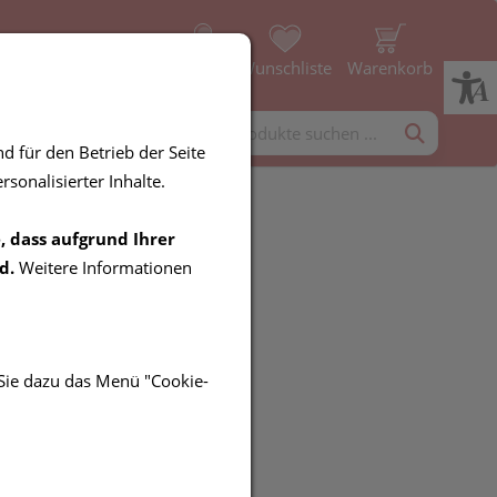
Profil
Wunschliste
Warenkorb
rgänzung
Diverses
d für den Betrieb der Seite
sonalisierter Inhalte.
, dass aufgrund Ihrer
herm Rapid
d.
Weitere Informationen
 Sie dazu das Menü "Cookie-
R