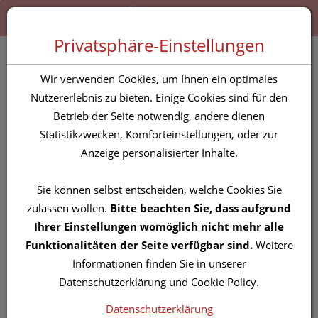
Zum “Inhalt dieser Seite” springen [AK + 0]
Zum Menü “Produkte” springen [AK + 1]
Zum Menü “Über uns / Service” springen [AK + 2]
Zu “Shop-Menüs” springen [AK + 3]
Zum "Barrierefreiheits-Menü" springen [AK + 4]
Zu den “Fusszeilen-Informationen” springen [AK + 5]
Toggle 
Produktsuche
Privatsphäre-Einstellungen
dermature Milch
Wir verwenden Cookies, um Ihnen ein optimales
Gesichtscreme
Nutzererlebnis zu bieten. Einige Cookies sind für den
Betrieb der Seite notwendig, andere dienen
Statistikzwecken, Komforteinstellungen, oder zur
PZN: 5341289
Anzeige personalisierter Inhalte.
Sie können selbst entscheiden, welche Cookies Sie
zulassen wollen.
Bitte beachten Sie, dass aufgrund
Ihrer Einstellungen womöglich nicht mehr alle
Funktionalitäten der Seite verfügbar sind.
Weitere
Informationen finden Sie in unserer
Datenschutzerklärung und Cookie Policy.
Datenschutzerklärung