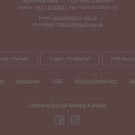
Hohenbergstraße 11, 1120 Wien, Österreich
Telefon:
+43 1 8130641
, Fax: +43 1 8130641-41
Email:
shop@pinguin-apo.at
Homepage:
https://pinguin-apo.at
Karte / Kontakt
Fragen / Probleme?
FAQ (Kund:
ng
Impressum
AGB
Widerrufsbelehrung
St
Unsere Social Media Kanäle
(öffnet in neuem Tab)
(öffnet in neuem Tab)