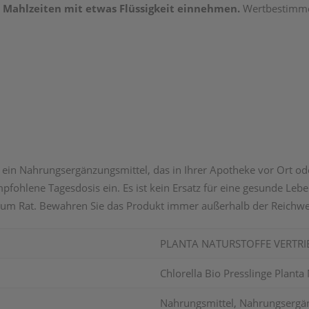
en Mahlzeiten mit etwas Flüssigkeit einnehmen.
Wertbestimme
t ein Nahrungsergänzungsmittel, das in Ihrer Apotheke vor Ort ode
pfohlene Tagesdosis ein. Es ist kein Ersatz für eine gesunde Le
um Rat. Bewahren Sie das Produkt immer außerhalb der Reichwei
PLANTA NATURSTOFFE VERTR
Chlorella Bio Presslinge Plant
Nahrungsmittel, Nahrungsergä