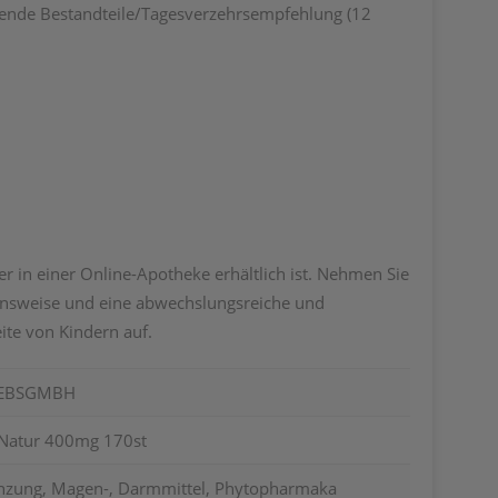
nde Bestandteile/Tagesverzehrsempfehlung (12
r in einer Online-Apotheke erhältlich ist. Nehmen Sie
bensweise und eine abwechslungsreiche und
te von Kindern auf.
IEBSGMBH
a Natur 400mg 170st
nzung, Magen-, Darmmittel, Phytopharmaka