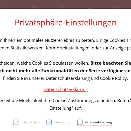
81 30 641
Geschlossen
Über uns
Rezept-Anfrage
Service
Privatsphäre-Einstellungen
tel
Homöopathika
Hautpflege
Familie
Nahrungse
Ihnen ein optimales Nutzererlebnis zu bieten. Einige Cookies sin
nen Statistikzwecken, Komforteinstellungen, oder zur Anzeige per
cheiden, welche Cookies Sie zulassen wollen.
Bitte beachten Sie
Chlore
h nicht mehr alle Funktionalitäten der Seite verfügbar sin
finden Sie in unserer Datenschutzerklärung und Cookie Policy.
Plant
Datenschutzerklärung
erzeit die Möglichkeit ihre Cookie-Zustimmung zu ändern. Rufen
PZN: 3023390
Einstellung" auf.
23,– EU
Erforderlich
Marketing
Personalisierung
170 Stk. / Einhe