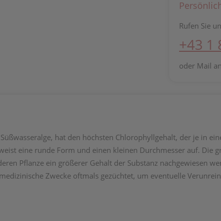
Persönlic
Rufen Sie un
+43 1
oder Mail a
Süßwasseralge, hat den höchsten Chlorophyllgehalt, der je in eine
weist eine runde Form und einen kleinen Durchmesser auf. Die gr
deren Pflanze ein größerer Gehalt der Substanz nachgewiesen werde
ür medizinische Zwecke oftmals gezüchtet, um eventuelle Verunre