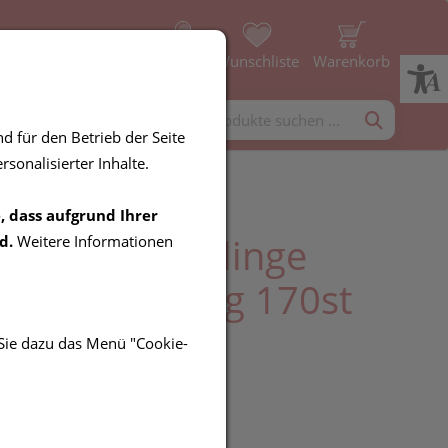
Profil
Wunschliste
Warenkorb
rgänzung
Diverses
d für den Betrieb der Seite
sonalisierter Inhalte.
, dass aufgrund Ihrer
lla Bio Presslinge
d.
Weitere Informationen
a Natur 400mg 170st
 Sie dazu das Menü "Cookie-
R
it