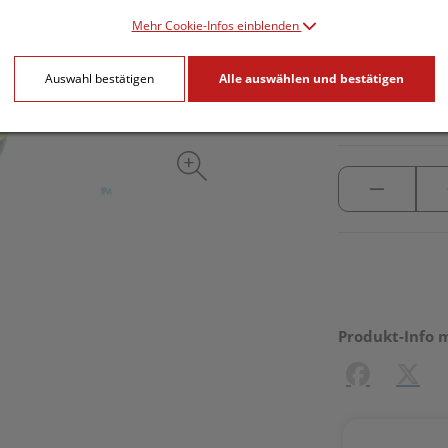
Mehr Cookie-Infos einblenden
inkl. 10% MwSt.
Auswahl bestätigen
Alle auswählen und bestätigen
lieferbar
Produkt-Info 
Facebook
X (#[c