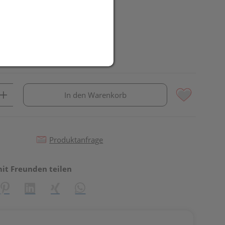
In den Warenkorb
Produktanfrage
mit Freunden teilen
reator\plugin\share\core\structs\SocialSharingServiceSettings]:fo
Pinterest
LinkedIn
Xing
WhatsApp (#[creator\plugin\share\core\st