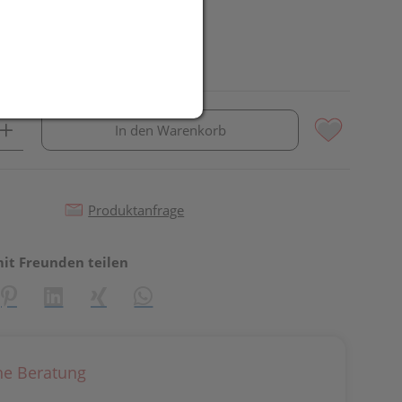
In den Warenkorb
Produktanfrage
mit Freunden teilen
reator\plugin\share\core\structs\SocialSharingServiceSettings]:fo
Pinterest
LinkedIn
Xing
WhatsApp (#[creator\plugin\share\core\st
he Beratung