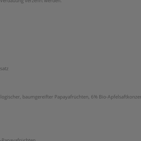
r Verdauung verzehrt werden.
satz
ologischer, baumgereifter Papayafrüchten, 6% Bio-Apfelsaftkonze
-Papayafrüchten.