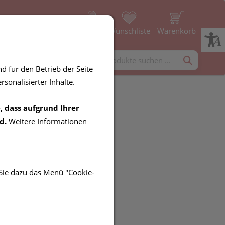
Profil
Wunschliste
Warenkorb
rgänzung
Diverses
d für den Betrieb der Seite
sonalisierter Inhalte.
, dass aufgrund Ihrer
l®, 20 x 20g
d.
Weitere Informationen
 Sie dazu das Menü "Cookie-
UR