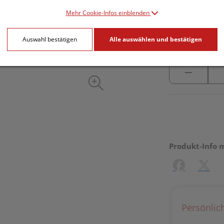
inkl. 10% MwSt.
Mehr Cookie-Infos einblenden
lieferbar
Auswahl bestätigen
Alle auswählen und bestätigen
Produkt-Info 
Facebook
X (#[c
Persönlic