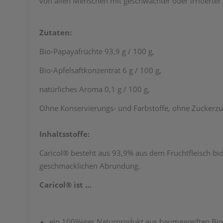
von allen Menschen mit geschwächter oder irritierte
Zutaten:
Bio-Papayafrüchte 93,9 g / 100 g,
Bio-Apfelsaftkonzentrat 6 g / 100 g,
natürliches Aroma 0,1 g / 100 g,
Ohne Konservierungs- und Farbstoffe, ohne Zuckerzu
Inhaltsstoffe:
Caricol® besteht aus 93,9% aus dem Fruchtfleisch bi
geschmacklichen Abrundung.
Caricol® ist …
ein 100%iges Naturprodukt aus baumgereiften Bio