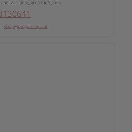
s an, wir sind gerne für Sie da.
 8130641
n:
shop@pinguin-apo.at