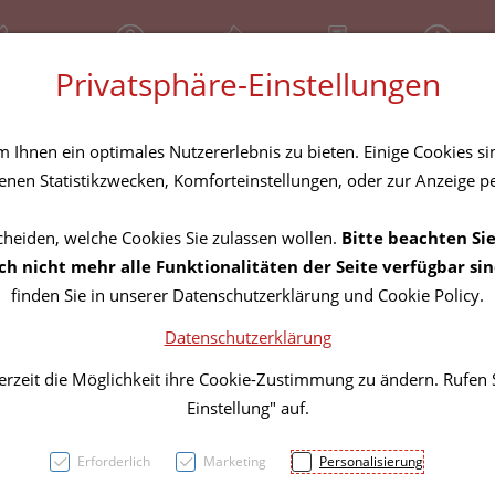
81 30 641
Geschlossen
Über uns
Rezept-Anfrage
Service
Privatsphäre-Einstellungen
tel
Homöopathika
Hautpflege
Familie
Nahrungse
Ihnen ein optimales Nutzererlebnis zu bieten. Einige Cookies sin
nen Statistikzwecken, Komforteinstellungen, oder zur Anzeige per
cheiden, welche Cookies Sie zulassen wollen.
Bitte beachten Sie
Carico
h nicht mehr alle Funktionalitäten der Seite verfügbar sin
finden Sie in unserer Datenschutzerklärung und Cookie Policy.
Datenschutzerklärung
PZN: 2850381
erzeit die Möglichkeit ihre Cookie-Zustimmung zu ändern. Rufen
25,91 E
Einstellung" auf.
20 Stk. / Einheit
Erforderlich
Marketing
Personalisierung