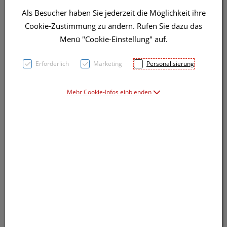
Als Besucher haben Sie jederzeit die Möglichkeit ihre
Symbolbild(er)
Cookie-Zustimmung zu ändern. Rufen Sie dazu das
Menü "Cookie-Einstellung" auf.
9,60 EUR
Erforderlich
Marketing
Personalisierung
7 Stk. / Einheit
Mehr Cookie-Infos einblenden
inkl. 10% MwSt.
lieferbar
In den Warenkorb