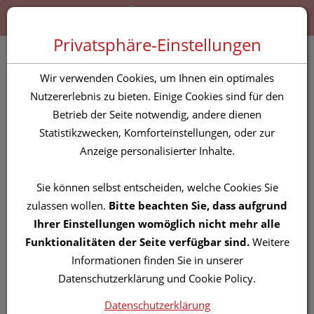
Zum “Inhalt dieser Seite” springen [AK + 0]
Zum Menü “Produkte” springen [AK + 1]
Zum Menü “Über uns / Service” springen [AK + 2]
Zu “Shop-Menüs” springen [AK + 3]
Zum "Barrierefreiheits-Menü" springen [AK + 4]
Zu den “Fusszeilen-Informationen” springen [AK + 5]
Toggle 
Produktsuche
Privatsphäre-Einstellungen
Betaisodona® Vaginal-
Wir verwenden Cookies, um Ihnen ein optimales
Suppositorien 7 Stück
Nutzererlebnis zu bieten. Einige Cookies sind für den
Betrieb der Seite notwendig, andere dienen
Statistikzwecken, Komforteinstellungen, oder zur
PZN: 0791964
Anzeige personalisierter Inhalte.
Sie können selbst entscheiden, welche Cookies Sie
zulassen wollen.
Bitte beachten Sie, dass aufgrund
Ihrer Einstellungen womöglich nicht mehr alle
Funktionalitäten der Seite verfügbar sind.
Weitere
Informationen finden Sie in unserer
Datenschutzerklärung und Cookie Policy.
Datenschutzerklärung