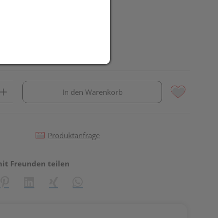
In den Warenkorb
Produktanfrage
mit Freunden teilen
reator\plugin\share\core\structs\SocialSharingServiceSettings]:fo
Pinterest
LinkedIn
Xing
WhatsApp (#[creator\plugin\share\core\st