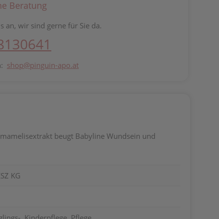
he Beratung
s an, wir sind gerne für Sie da.
 8130641
n:
shop@pinguin-apo.at
amamelisextrakt beugt Babyline Wundsein und
SZ KG
ings-, Kinderpflege, Pflege