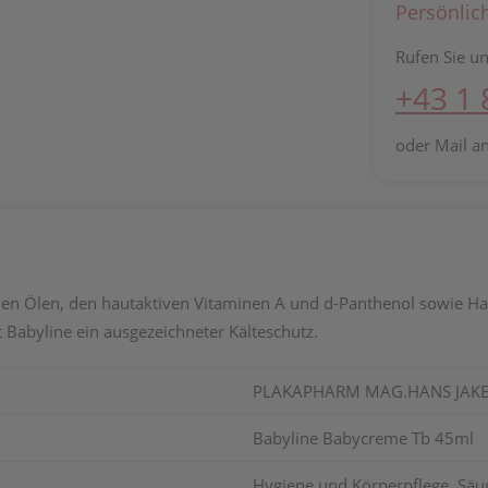
Persönlic
Rufen Sie un
+43 1
oder Mail a
en Ölen, den hautaktiven Vitaminen A und d-Panthenol sowie H
 Babyline ein ausgezeichneter Kälteschutz.
PLAKAPHARM MAG.HANS JAKE
Babyline Babycreme Tb 45ml
Hygiene und Körperpflege, Säugl