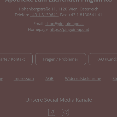
Hohenbergstraße 11, 1120 Wien, Österreich
Telefon:
+43 1 8130641
, Fax: +43 1 8130641-41
Email:
shop@pinguin-apo.at
Homepage:
https://pinguin-apo.at
Karte / Kontakt
Fragen / Probleme?
FAQ (Kund:
ng
Impressum
AGB
Widerrufsbelehrung
St
Unsere Social Media Kanäle
(öffnet in neuem Tab)
(öffnet in neuem Tab)