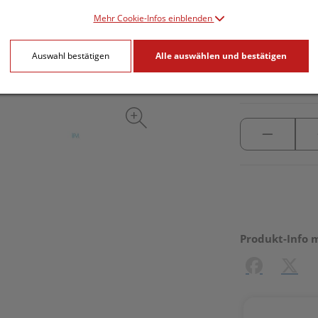
Mehr Cookie-Infos einblenden
inkl. 20% MwSt.
Auswahl bestätigen
Alle auswählen und bestätigen
lieferbar
Produkt-Info 
Facebook
X (#[c