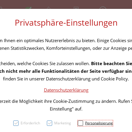
81 30 641
Offen
Über uns
Rezept-Anfrage
Service
Privatsphäre-Einstellungen
tel
Homöopathika
Hautpflege
Familie
Nahrungse
Ihnen ein optimales Nutzererlebnis zu bieten. Einige Cookies sin
nen Statistikzwecken, Komforteinstellungen, oder zur Anzeige per
cheiden, welche Cookies Sie zulassen wollen.
Bitte beachten Sie
Babyl
h nicht mehr alle Funktionalitäten der Seite verfügbar sin
finden Sie in unserer Datenschutzerklärung und Cookie Policy.
45ml
Datenschutzerklärung
erzeit die Möglichkeit ihre Cookie-Zustimmung zu ändern. Rufen
PZN: 0414977
Einstellung" auf.
14,40 E
Erforderlich
Marketing
Personalisierung
45 ml / Einheit