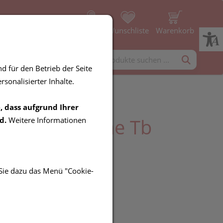
Profil
Wunschliste
Warenkorb
rgänzung
Diverses
d für den Betrieb der Seite
sonalisierter Inhalte.
, dass aufgrund Ihrer
ine Babycreme Tb
d.
Weitere Informationen
 Sie dazu das Menü "Cookie-
UR