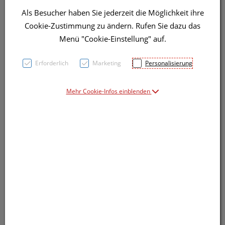
Als Besucher haben Sie jederzeit die Möglichkeit ihre
Cookie-Zustimmung zu ändern. Rufen Sie dazu das
Menü "Cookie-Einstellung" auf.
Erforderlich
Marketing
Personalisierung
Mehr Cookie-Infos einblenden
Symbolbild(er)
22,95 EUR
15 Stk. / Einheit
inkl. 10% MwSt.
lieferbar