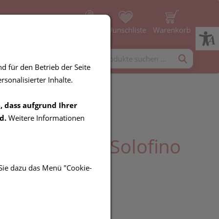
Profil
Wunschliste
Warenkorb
rgänzung
Diverses
d für den Betrieb der Seite
sonalisierter Inhalte.
, dass aufgrund Ihrer
a Bio
d.
Weitere Informationen
saft/oesterr. Solofino
 750ml
 Sie dazu das Menü "Cookie-