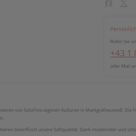
Facebook
X (#[c
Persönlic
Rufen Sie un
+43 1
oder Mail a
abeeren von SoloFino-eigenen Kulturen in Markgrafneusiedl. Die
t.
eeren beeinflusst unsere Saftqualität. Dank modernster und sc