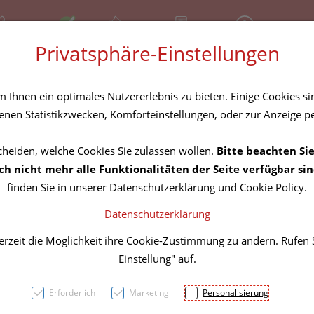
81 30 641
Offen
Über uns
Rezept-Anfrage
Service
Privatsphäre-Einstellungen
tel
Homöopathika
Hautpflege
Familie
Nahrungse
Ihnen ein optimales Nutzererlebnis zu bieten. Einige Cookies sin
nen Statistikzwecken, Komforteinstellungen, oder zur Anzeige per
cheiden, welche Cookies Sie zulassen wollen.
Bitte beachten Sie
Aroni
h nicht mehr alle Funktionalitäten der Seite verfügbar sin
finden Sie in unserer Datenschutzerklärung und Cookie Policy.
Direkt
Datenschutzerklärung
Glasf
erzeit die Möglichkeit ihre Cookie-Zustimmung zu ändern. Rufen
Einstellung" auf.
PZN: 4269495
Erforderlich
Marketing
Personalisierung