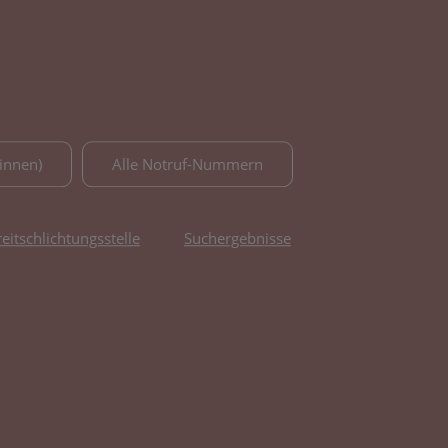
innen)
Alle Notruf-Nummern
reitschlichtungsstelle
Suchergebnisse
fnet in neuem Tab)