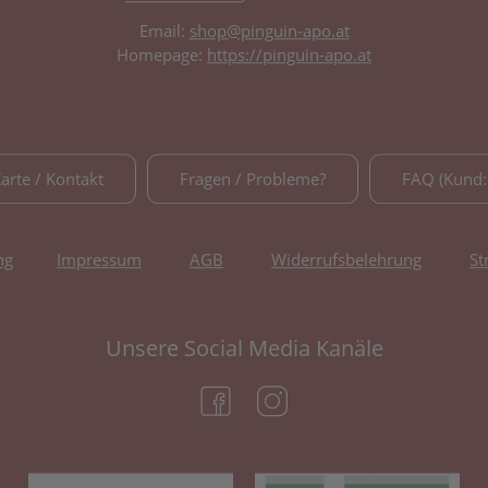
Email:
shop@pinguin-apo.at
Homepage:
https://pinguin-apo.at
Karte / Kontakt
Fragen / Probleme?
FAQ (Kund:
ng
Impressum
AGB
Widerrufsbelehrung
St
Unsere Social Media Kanäle
(öffnet in neuem Tab)
(öffnet in neuem Tab)
(öffnet in neuem Tab)
(öf