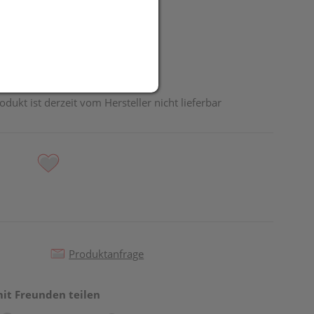
R
odukt ist derzeit vom Hersteller nicht lieferbar
Produktanfrage
mit Freunden teilen