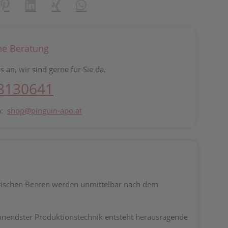
reator\plugin\share\core\structs\SocialSharingServiceSettings]:fo
Pinterest
LinkedIn
Xing
WhatsApp (#[creator\plugin\share\core\st
he Beratung
s an, wir sind gerne für Sie da.
 8130641
n:
shop@pinguin-apo.at
 frischen Beeren werden unmittelbar nach dem
honendster Produktionstechnik entsteht herausragende