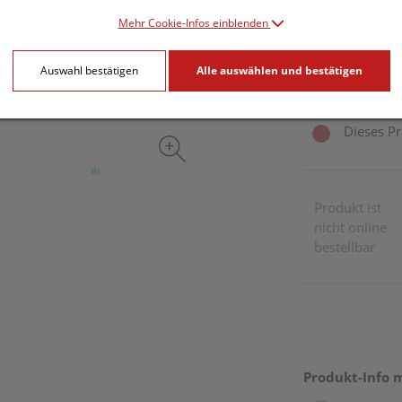
8,11 EU
Mehr Cookie-Infos einblenden
750 ml / Einheit
Auswahl bestätigen
Alle auswählen und bestätigen
inkl. 20% MwSt.
Dieses Pr
Produkt ist
nicht online
bestellbar
Produkt-Info 