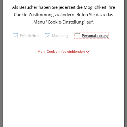
Als Besucher haben Sie jederzeit die Möglichkeit ihre
Cookie-Zustimmung zu ändern. Rufen Sie dazu das
44,40 EUR
Menü "Cookie-Einstellung" auf.
30 Stk. / Einheit
Erforderlich
Marketing
Personalisierung
inkl. 13% MwSt.
Mehr Cookie-Infos einblenden
lieferbar
In den Warenkorb