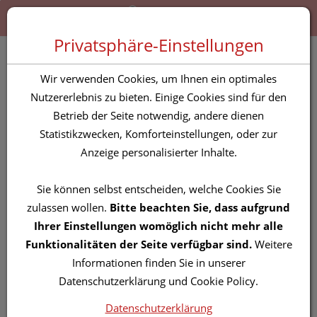
Zum “Inhalt dieser Seite” springen [AK + 0]
Zum Menü “Produkte” springen [AK + 1]
Zum Menü “Über uns / Service” springen [AK + 2]
Zu “Shop-Menüs” springen [AK + 3]
Zum "Barrierefreiheits-Menü" springen [AK + 4]
Zu den “Fusszeilen-Informationen” springen [AK + 5]
Toggle 
Produktsuche
Privatsphäre-Einstellungen
Anxitane M/L für Hunde
Wir verwenden Cookies, um Ihnen ein optimales
Nutzererlebnis zu bieten. Einige Cookies sind für den
Betrieb der Seite notwendig, andere dienen
PZN: 4736063
Statistikzwecken, Komforteinstellungen, oder zur
Anzeige personalisierter Inhalte.
Sie können selbst entscheiden, welche Cookies Sie
zulassen wollen.
Bitte beachten Sie, dass aufgrund
Ihrer Einstellungen womöglich nicht mehr alle
Funktionalitäten der Seite verfügbar sind.
Weitere
Informationen finden Sie in unserer
Datenschutzerklärung und Cookie Policy.
Datenschutzerklärung
Symbolbild(er)