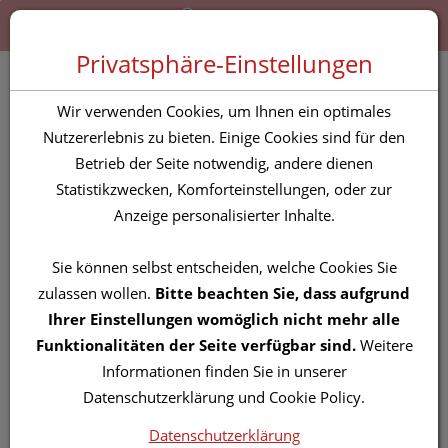
Zum “Inhalt dieser Seite” springen [AK + 0]
Zum Menü “Produkte” springen [AK + 1]
Zum Menü “Über uns / Service” springen [AK + 2]
Zu “Shop-Menüs” springen [AK + 3]
Zum "Barrierefreiheits-Menü" springen [AK + 4]
Zu den “Fusszeilen-Informationen” springen [AK + 5]
Toggle 
Produktsuche
Privatsphäre-Einstellungen
Anti Brumm forte 75 ml
Wir verwenden Cookies, um Ihnen ein optimales
Nutzererlebnis zu bieten. Einige Cookies sind für den
Betrieb der Seite notwendig, andere dienen
PZN: 2863900
Statistikzwecken, Komforteinstellungen, oder zur
Anzeige personalisierter Inhalte.
Sie können selbst entscheiden, welche Cookies Sie
zulassen wollen.
Bitte beachten Sie, dass aufgrund
Ihrer Einstellungen womöglich nicht mehr alle
Funktionalitäten der Seite verfügbar sind.
Weitere
Informationen finden Sie in unserer
Datenschutzerklärung und Cookie Policy.
Datenschutzerklärung