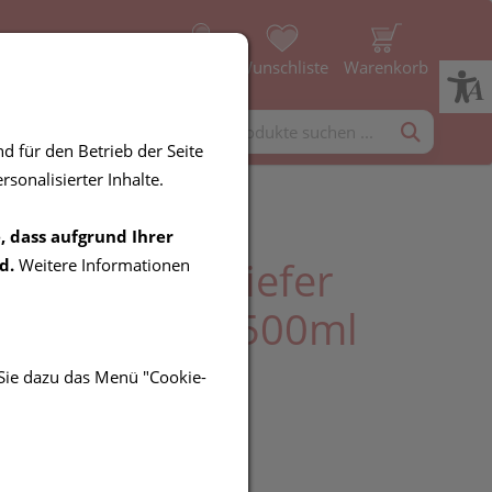
Profil
Wunschliste
Warenkorb
rgänzung
Diverses
d für den Betrieb der Seite
sonalisierter Inhalte.
, dass aufgrund Ihrer
er Latschenkiefer
d.
Weitere Informationen
a Einreibung 500ml
 Sie dazu das Menü "Cookie-
UR