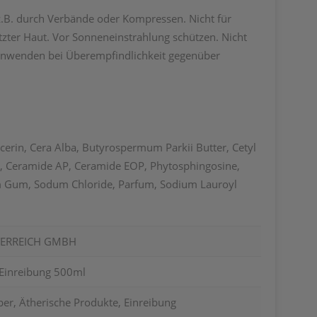
z.B. durch Verbände oder Kompressen. Nicht für
zter Haut. Vor Sonneneinstrahlung schützen. Nicht
 anwenden bei Überempfindlichkeit gegenüber
ycerin, Cera Alba, Butyrospermum Parkii Butter, Cetyl
NP, Ceramide AP, Ceramide EOP, Phytosphingosine,
um Gum, Sodum Chloride, Parfum, Sodium Lauroyl
TERREICH GMBH
 Einreibung 500ml
er, Ätherische Produkte, Einreibung