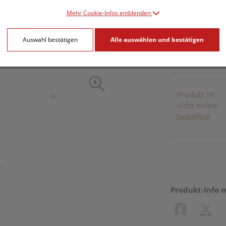
Mehr Cookie-Infos einblenden
inkl. 20% MwSt.
Auswahl bestätigen
Alle auswählen und bestätigen
Dieses Pr
Produkt ist
nicht online
bestellbar
Produkt-Info 
Facebook
X (#[c