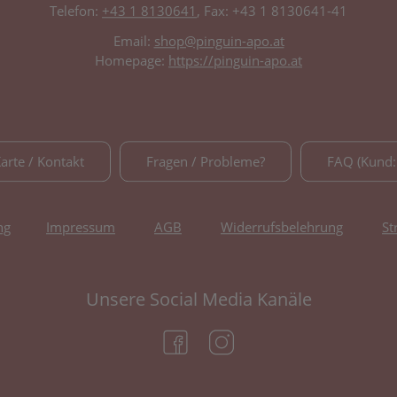
Telefon:
+43 1 8130641
, Fax: +43 1 8130641-41
Email:
shop@pinguin-apo.at
Homepage:
https://pinguin-apo.at
Karte / Kontakt
Fragen / Probleme?
FAQ (Kund:
ng
Impressum
AGB
Widerrufsbelehrung
St
Unsere Social Media Kanäle
(öffnet in neuem Tab)
(öffnet in neuem Tab)