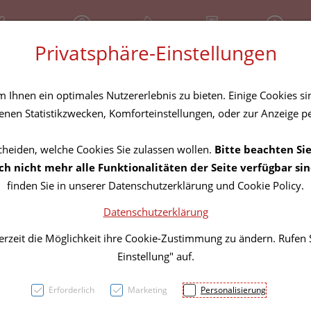
81 30 641
Geschlossen
Über uns
Rezept-Anfrage
Service
Privatsphäre-Einstellungen
tel
Homöopathika
Hautpflege
Familie
Nahrungse
Ihnen ein optimales Nutzererlebnis zu bieten. Einige Cookies sin
nen Statistikzwecken, Komforteinstellungen, oder zur Anzeige per
cheiden, welche Cookies Sie zulassen wollen.
Bitte beachten Sie
Allgäu
h nicht mehr alle Funktionalitäten der Seite verfügbar sin
finden Sie in unserer Datenschutzerklärung und Cookie Policy.
Arnik
Datenschutzerklärung
erzeit die Möglichkeit ihre Cookie-Zustimmung zu ändern. Rufen
PZN: 3010795
Einstellung" auf.
20,99 E
Erforderlich
Marketing
Personalisierung
500 ml / Einheit