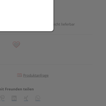
odukt ist derzeit vom Hersteller nicht lieferbar
Produktanfrage
mit Freunden teilen
reator\plugin\share\core\structs\SocialSharingServiceSettings]:fo
Pinterest
LinkedIn
Xing
WhatsApp (#[creator\plugin\share\core\st