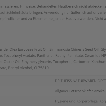
enmassieren. Hinweise: Behandelten Hautbereich nicht abdecken 
auf Schleimhäute bringen. Anwendung nur äußerlich auf unverlet
 empfindlicher und zu Ekzemen neigender Haut verwenden. Nicht
eride, Olea Europaea Fruit Oil, Simmondsia Chinesis Seed Oil, Gl
e, Tocopheryl Acetate, Panthenol, Retinyl Palmitate, Ceramide 
ed Castor Oil, Ethylhexylglycerin, Tocopherol, Carbomer, Xanth
bate, Benzyl Alcohol, CI 75810.
DR.THEISS NATURWAREN OES
Allgäuer Latschenkiefer Arnika
Hygiene und Körperpflege, Körp