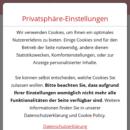
Zum “Inhalt dieser Seite” springen [AK + 0]
Zum Menü “Produkte” springen [AK + 1]
Zum Menü “Über uns / Service” springen [AK + 2]
Zu “Shop-Menüs” springen [AK + 3]
Zum "Barrierefreiheits-Menü" springen [AK + 4]
Zu den “Fusszeilen-Informationen” springen [AK + 5]
Toggle 
Produktsuche
Privatsphäre-Einstellungen
Allegra Filmtabl 120mg
Wir verwenden Cookies, um Ihnen ein optimales
30st
Nutzererlebnis zu bieten. Einige Cookies sind für den
Betrieb der Seite notwendig, andere dienen
Statistikzwecken, Komforteinstellungen, oder zur
PZN: 5515973
Anzeige personalisierter Inhalte.
Sie können selbst entscheiden, welche Cookies Sie
zulassen wollen.
Bitte beachten Sie, dass aufgrund
Ihrer Einstellungen womöglich nicht mehr alle
Funktionalitäten der Seite verfügbar sind.
Weitere
Informationen finden Sie in unserer
Datenschutzerklärung und Cookie Policy.
Datenschutzerklärung