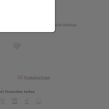
odukt ist derzeit vom Hersteller nicht lieferbar
Produktanfrage
mit Freunden teilen
reator\plugin\share\core\structs\SocialSharingServiceSettings]:fo
Pinterest
LinkedIn
Xing
WhatsApp (#[creator\plugin\share\core\st