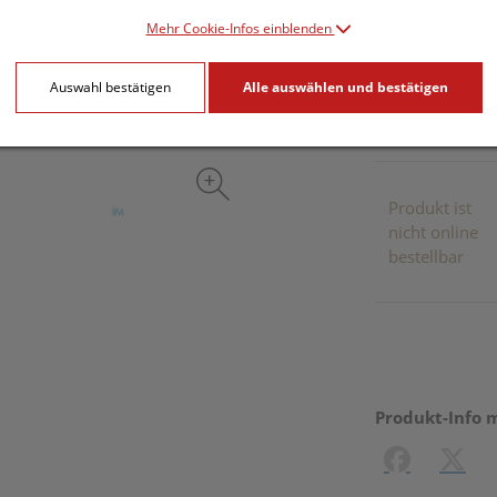
Mehr Cookie-Infos einblenden
inkl. 20% MwSt.
Auswahl bestätigen
Alle auswählen und bestätigen
Dieses Pr
Produkt ist
nicht online
bestellbar
Produkt-Info 
Facebook
X (#[c