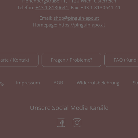
Hohenbergstraße 11, 1120 Wien, Österreich
Telefon:
+43 1 8130641
, Fax: +43 1 8130641-41
Email:
shop@pinguin-apo.at
Homepage:
https://pinguin-apo.at
Karte / Kontakt
Fragen / Probleme?
FAQ (Kund:
ng
Impressum
AGB
Widerrufsbelehrung
St
Unsere Social Media Kanäle
(öffnet in neuem Tab)
(öffnet in neuem Tab)