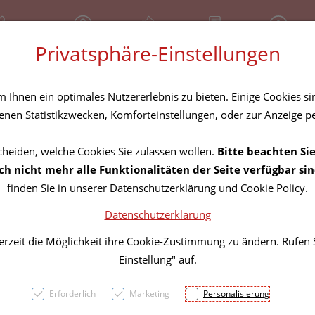
81 30 641
Geschlossen
Über uns
Rezept-Anfrage
Service
Privatsphäre-Einstellungen
tel
Homöopathika
Hautpflege
Familie
Nahrungse
Ihnen ein optimales Nutzererlebnis zu bieten. Einige Cookies sin
nen Statistikzwecken, Komforteinstellungen, oder zur Anzeige per
cheiden, welche Cookies Sie zulassen wollen.
Bitte beachten Sie
Aless
h nicht mehr alle Funktionalitäten der Seite verfügbar sin
finden Sie in unserer Datenschutzerklärung und Cookie Policy.
New Y
Datenschutzerklärung
erzeit die Möglichkeit ihre Cookie-Zustimmung zu ändern. Rufen
PZN: 4626280
Einstellung" auf.
10,51 E
Erforderlich
Marketing
Personalisierung
10 ml / Einheit