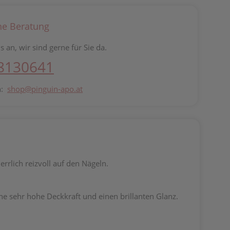
he Beratung
s an, wir sind gerne für Sie da.
 8130641
n:
shop@pinguin-apo.at
rrlich reizvoll auf den Nägeln.
ne sehr hohe Deckkraft und einen brillanten Glanz.