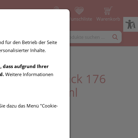
Profil
Wunschliste
Warenkorb
rgänzung
Diverses
d für den Betrieb der Seite
sonalisierter Inhalte.
, dass aufgrund Ihrer
andro Nagellack 176
d.
Weitere Informationen
ork Grey 10ml
 Sie dazu das Menü "Cookie-
UR